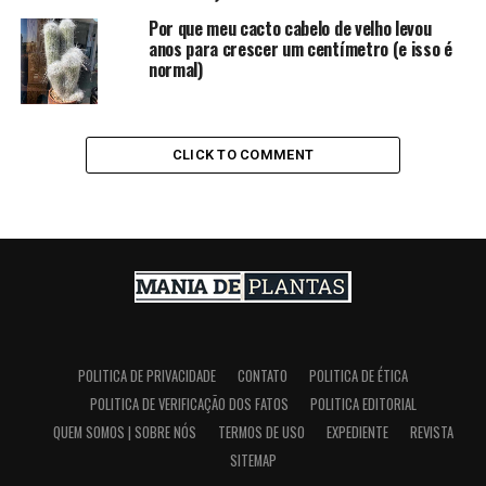
Por que meu cacto cabelo de velho levou
anos para crescer um centímetro (e isso é
normal)
CLICK TO COMMENT
POLITICA DE PRIVACIDADE
CONTATO
POLITICA DE ÉTICA
POLITICA DE VERIFICAÇÃO DOS FATOS
POLITICA EDITORIAL
QUEM SOMOS | SOBRE NÓS
TERMOS DE USO
EXPEDIENTE
REVISTA
SITEMAP