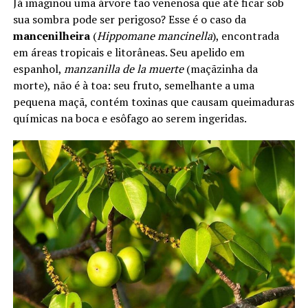
Já imaginou uma árvore tão venenosa que até ficar sob
sua sombra pode ser perigoso? Esse é o caso da
mancenilheira
(
Hippomane mancinella
), encontrada
em áreas tropicais e litorâneas. Seu apelido em
espanhol,
manzanilla de la muerte
(maçãzinha da
morte), não é à toa: seu fruto, semelhante a uma
pequena maçã, contém toxinas que causam queimaduras
químicas na boca e esôfago ao serem ingeridas.