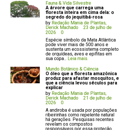
Fauna & Vida Silvestre
A árvore que carrega uma
floresta inteira em cima dela: o
segredo do jequitibá-rosa
by
Redação Mania de Plantas,
Derick Machado
23 de julho de
2026
0
Espécie símbolo da Mata Atlântica
pode viver mais de 500 anos e
sustenta um ecossistema completo
de orquídeas, aves e epífitas em
sua copa...
Leia mais.
Mundo Botânico & Ciência
O óleo que a floresta amazônica
produz para afastar mosquitos, e
que a ciência levou séculos para
explicar
by
Redação Mania de Plantas,
Derick Machado
21 de julho de
2026
0
A andiroba é usada por populações
ribeirinhas como repelente natural
há gerações. Pesquisas recentes
revelam os compostos
responsáveis por essa proteção...