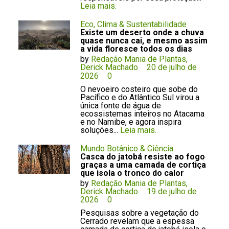
Leia mais.
Eco, Clima & Sustentabilidade
Existe um deserto onde a chuva
quase nunca cai, e mesmo assim
a vida floresce todos os dias
by
Redação Mania de Plantas,
Derick Machado
20 de julho de
2026
0
O nevoeiro costeiro que sobe do
Pacífico e do Atlântico Sul virou a
única fonte de água de
ecossistemas inteiros no Atacama
e no Namibe, e agora inspira
soluções...
Leia mais.
Mundo Botânico & Ciência
Casca do jatobá resiste ao fogo
graças a uma camada de cortiça
que isola o tronco do calor
by
Redação Mania de Plantas,
Derick Machado
19 de julho de
2026
0
Pesquisas sobre a vegetação do
Cerrado revelam que a espessa