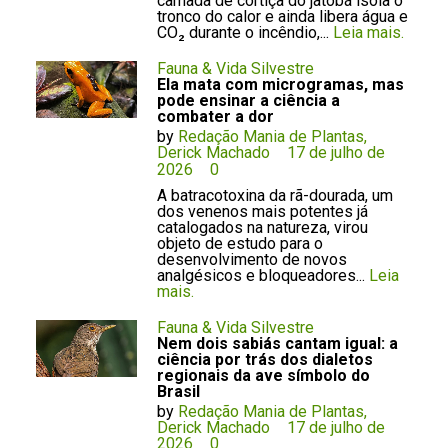
camada de cortiça do jatobá isola o
tronco do calor e ainda libera água e
CO₂ durante o incêndio,...
Leia mais.
Fauna & Vida Silvestre
Ela mata com microgramas, mas
pode ensinar a ciência a
combater a dor
by
Redação Mania de Plantas,
Derick Machado
17 de julho de
2026
0
A batracotoxina da rã-dourada, um
dos venenos mais potentes já
catalogados na natureza, virou
objeto de estudo para o
desenvolvimento de novos
analgésicos e bloqueadores...
Leia
mais.
Fauna & Vida Silvestre
Nem dois sabiás cantam igual: a
ciência por trás dos dialetos
regionais da ave símbolo do
Brasil
by
Redação Mania de Plantas,
Derick Machado
17 de julho de
2026
0