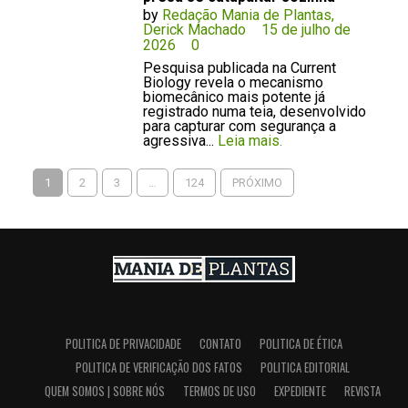
by
Redação Mania de Plantas,
Derick Machado
15 de julho de
2026
0
Pesquisa publicada na Current
Biology revela o mecanismo
biomecânico mais potente já
registrado numa teia, desenvolvido
para capturar com segurança a
agressiva...
Leia mais.
PAGINAÇÃO
DE
1
2
3
…
124
PRÓXIMO
POSTS
POLITICA DE PRIVACIDADE
CONTATO
POLITICA DE ÉTICA
POLITICA DE VERIFICAÇÃO DOS FATOS
POLITICA EDITORIAL
QUEM SOMOS | SOBRE NÓS
TERMOS DE USO
EXPEDIENTE
REVISTA