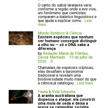
O canto do sabiá-laranjeira varia
conforme a região onde a ave vive,
um fenômeno que cientistas
comparam a dialetos linguísticos e
que ajuda a explicar como...
Leia
mais.
Mundo Botânico & Ciência
Existem espécies que nenhum
ser humano consegue distinguir
a olho nu — só o DNA sabe a
diferença
by
Redação Mania de Plantas,
Derick Machado
15 de julho de
2026
0
Chamadas de espécies crípticas,
elas desafiam a taxonomia
tradicional e revelam uma
biodiversidade muito maior do que
a ciência já catalogou...
Leia mais.
Fauna & Vida Silvestre
A aranha australiana que
dispensa o ataque: ela constrói
uma mola de seda e deixa a
presa se catapultar sozinha