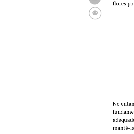
flores p
No entan
fundamen
adequado
mantê-la