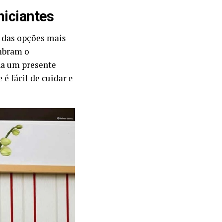
niciantes
 das opções mais
embram o
na um presente
é fácil de cuidar e