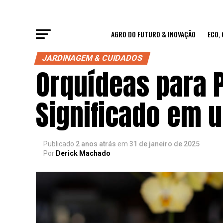
AGRO DO FUTURO & INOVAÇÃO
ECO,
JARDINAGEM & CUIDADOS
Orquídeas para P
Significado em 
Publicado
2 anos atrás
em
31 de janeiro de 2025
Por
Derick Machado