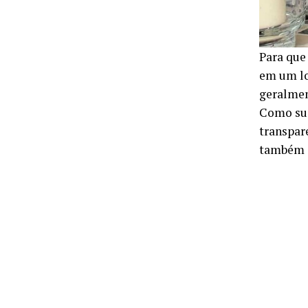
Para que
em um lo
geralmen
Como sua
transpar
também a