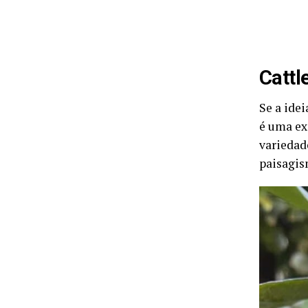
Cattl
Se a ide
é uma ex
variedad
paisagis