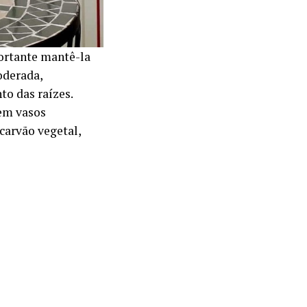
ortante mantê-la
oderada,
o das raízes.
 em vasos
carvão vegetal,