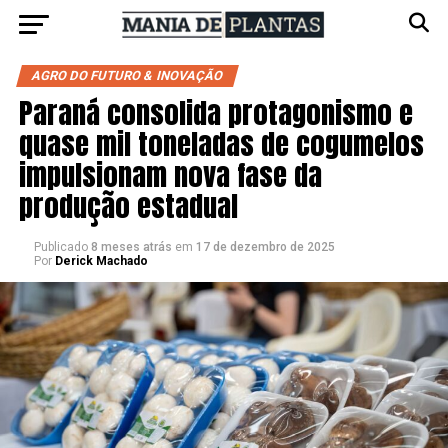
AGRO DO FUTURO & INOVAÇÃO
Paraná consolida protagonismo e
quase mil toneladas de cogumelos
impulsionam nova fase da
produção estadual
Publicado
8 meses atrás
em
17 de dezembro de 2025
Por
Derick Machado