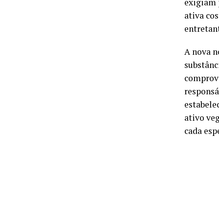
exigiam 
ativa co
entretan
A nova n
substânc
comprova
responsáv
estabele
ativo ve
cada esp