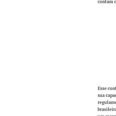
contam c
Esse con
sua capa
regulame
brasilei