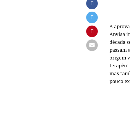
A aprova
Anvisa i
década s
passam a
origem v
terapêut
mas tamb
pouco ex