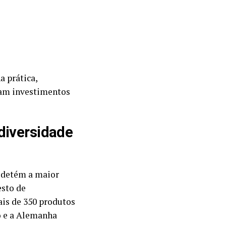
a prática,
vam investimentos
diversidade
l detém a maior
sto de
is de 350 produtos
o e a Alemanha