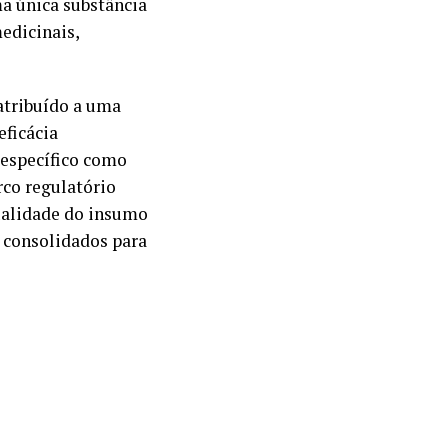
a única substância
edicinais,
atribuído a uma
eficácia
específico como
rco regulatório
qualidade do insumo
á consolidados para