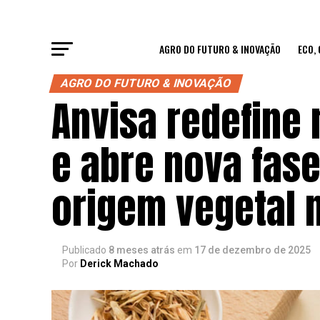
AGRO DO FUTURO & INOVAÇÃO
ECO,
AGRO DO FUTURO & INOVAÇÃO
Anvisa redefine 
e abre nova fas
origem vegetal n
Publicado
8 meses atrás
em
17 de dezembro de 2025
Por
Derick Machado