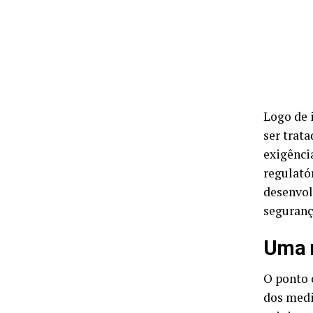
Logo de 
ser trat
exigênci
regulató
desenvol
seguranç
Uma n
O ponto 
dos medi