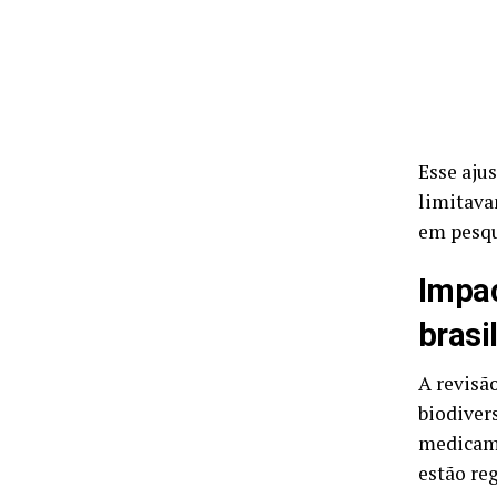
Esse ajus
limitava
em pesqu
Impac
brasi
A revisã
biodiver
medicame
estão re