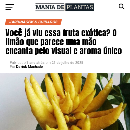
JARDINAGEM & CUIDADOS
Você já viu essa fruta exótica? O
limão que parece uma mão
encanta pelo visual e aroma único
Publicado
1 ano atrás
em
21 de julho de 2025
Por
Derick Machado