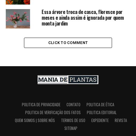
Essa árvore troca de casca, floresce por
meses e ainda assim é ignorada por quem
monta jardim
CLICK TO COMMENT
POLITICA DE PRIVACIDADE
CONTATO
POLITICA DE ÉTICA
POLITICA DE VERIFICAÇÃO DOS FATOS
POLITICA EDITORIAL
QUEM SOMOS | SOBRE NÓS
TERMOS DE USO
EXPEDIENTE
REVISTA
SITEMAP