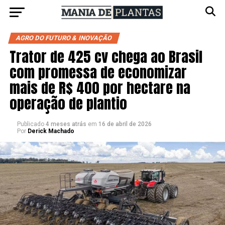
AGRO DO FUTURO & INOVAÇÃO
Trator de 425 cv chega ao Brasil
com promessa de economizar
mais de R$ 400 por hectare na
operação de plantio
Publicado
4 meses atrás
em
16 de abril de 2026
Por
Derick Machado