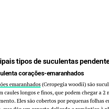
ipais tipos de suculentas pendent
culenta corações-emaranhados
ções emaranhados
(Ceropegia woodii) são sucu
 caules longos e finos, que podem chegar a 2 
ento. Eles são cobertos por pequenas folhas 
, que dão um aspecto delicado e romântico à pl