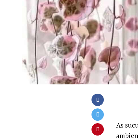
As sucu
ambient