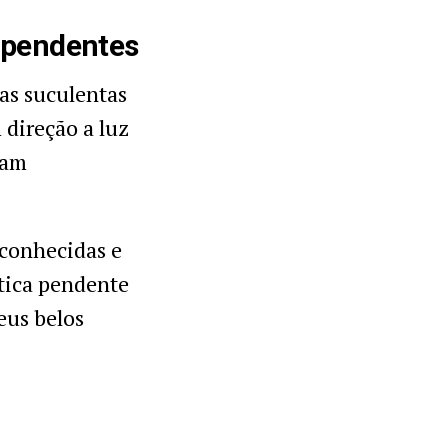
s pendentes
as suculentas
direção a luz
cam
 conhecidas e
stica pendente
eus belos