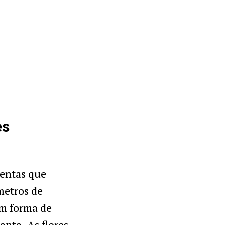
es
lentas que
metros de
em forma de
anta. As flores