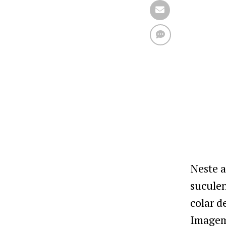
Neste a
sucule
colar d
Imagem