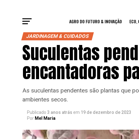
AGRO DO FUTURO & INOVAÇÃO
ECO,
JARDINAGEM & CUIDADOS
Suculentas pend
encantadoras pa
As suculentas pendentes são plantas que p
ambientes secos.
Publicado
3 anos atrás
em
19 de dezembro de 2023
Por
Mel Maria