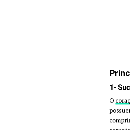
Princ
1- Su
O
cora
possuem
comprim
coração