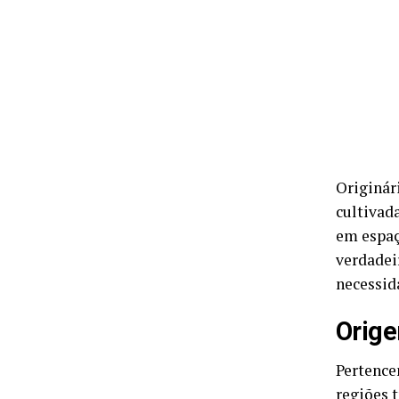
Originár
cultivad
em espaç
verdadei
necessid
Orige
Pertencen
regiões 