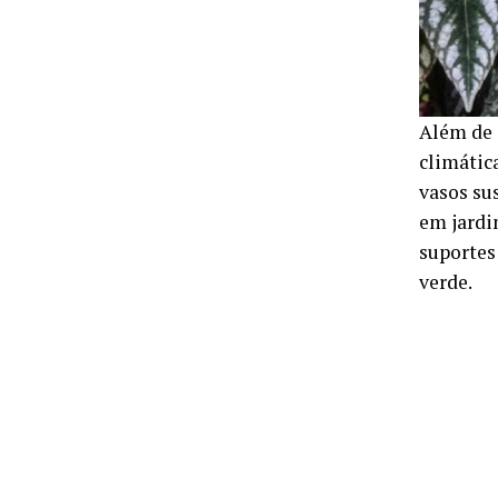
Além de 
climátic
vasos su
em jardin
suportes
verde.