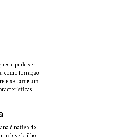
ções e pode ser
ou como forração
re e se torne um
racterísticas,
a
vana é nativa de
 um leve brilho,