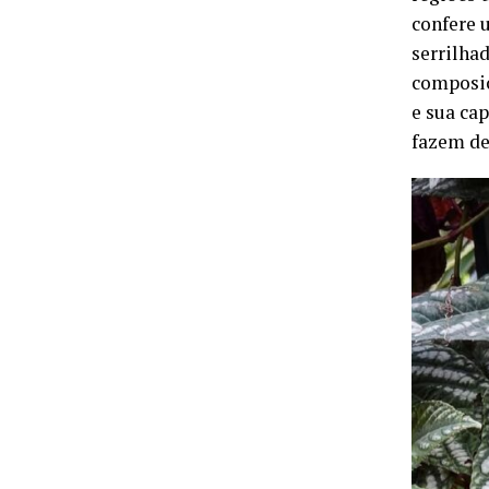
confere 
serrilha
composiç
e sua ca
fazem de