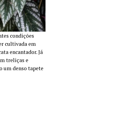
entes condições
er cultivada em
ata encantador. Já
m treliças e
o um denso tapete