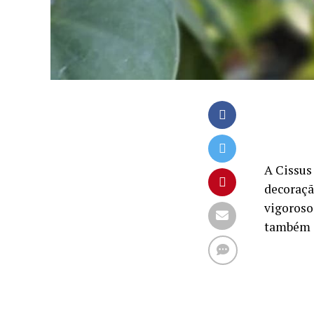
A Cissus
decoraçã
vigoroso
também s