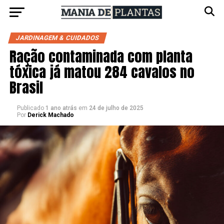
JARDINAGEM & CUIDADOS
Ração contaminada com planta
tóxica já matou 284 cavalos no
Brasil
Publicado
1 ano atrás
em
24 de julho de 2025
Por
Derick Machado