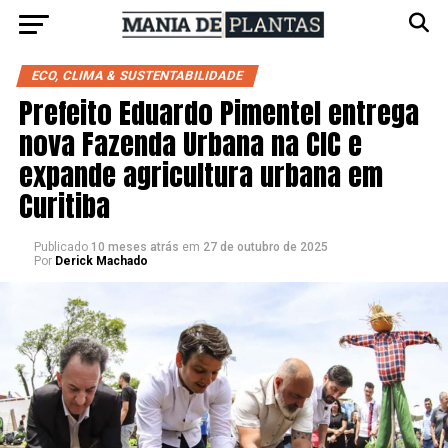
ECO, CLIMA & SUSTENTABILIDADE
Prefeito Eduardo Pimentel entrega
nova Fazenda Urbana na CIC e
expande agricultura urbana em
Curitiba
Publicado
10 meses atrás
em
27 de outubro de 2025
Por
Derick Machado