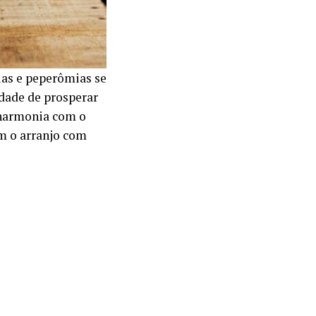
ias e peperômias se
idade de prosperar
 harmonia com o
m o arranjo com