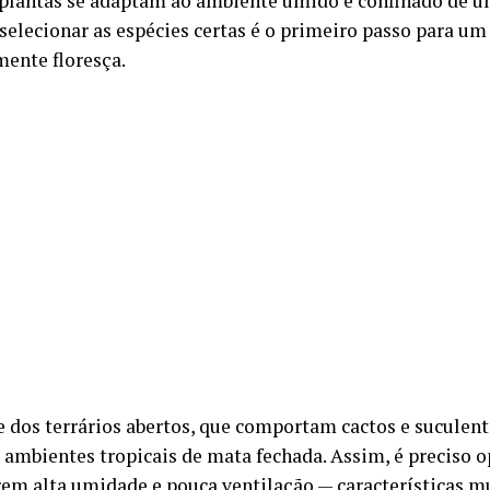
 plantas se adaptam ao ambiente úmido e confinado de um
, selecionar as espécies certas é o primeiro passo para u
mente floresça.
e dos terrários abertos, que comportam cactos e suculent
ambientes tropicais de mata fechada. Assim, é preciso o
rem alta umidade e pouca ventilação — características 