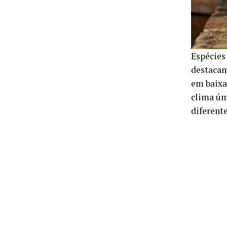
Espécies
destacam
em baixa
clima úm
diferent