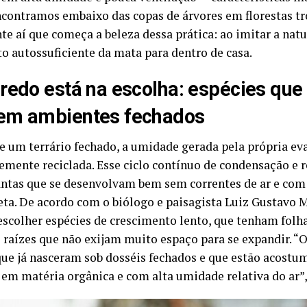
ncontramos embaixo das copas de árvores em florestas tro
te aí que começa a beleza dessa prática: ao imitar a na
o autossuficiente da mata para dentro de casa.
redo está na escolha: espécies que
em ambientes fechados
e um terrário fechado, a umidade gerada pela própria ev
emente reciclada. Esse ciclo contínuo de condensação e r
antas que se desenvolvam bem sem correntes de ar e com
reta. De acordo com o biólogo e paisagista Luiz Gustavo 
escolher espécies de crescimento lento, que tenham folh
 raízes que não exijam muito espaço para se expandir. “O
que já nasceram sob dosséis fechados e que estão acostu
o em matéria orgânica e com alta umidade relativa do ar”,