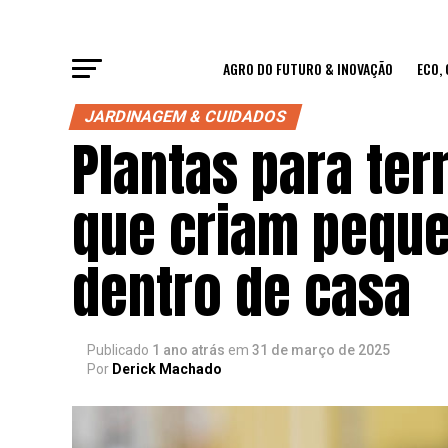
AGRO DO FUTURO & INOVAÇÃO
ECO,
JARDINAGEM & CUIDADOS
Plantas para ter
que criam pequ
dentro de casa
Publicado
1 ano atrás
em
31 de março de 2025
Por
Derick Machado