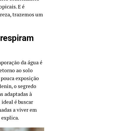
picais. E é
tureza, trazemos um
 respiram
aporação da água é
etorno ao solo
 pouca exposição
Menin, o segredo
as adaptadas à
 ideal é buscar
madas a viver em
 explica.