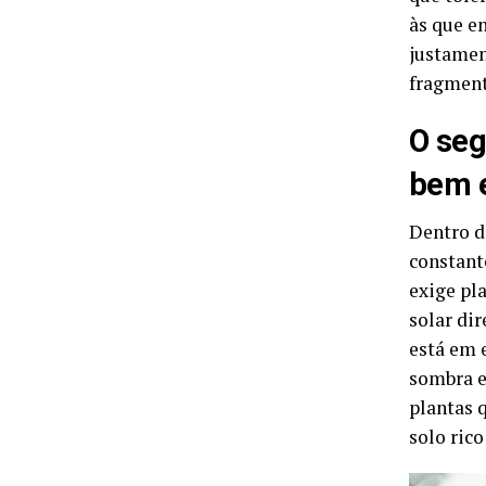
às que e
justamen
fragment
O seg
bem 
Dentro d
constant
exige pl
solar di
está em 
sombra e
plantas 
solo ric