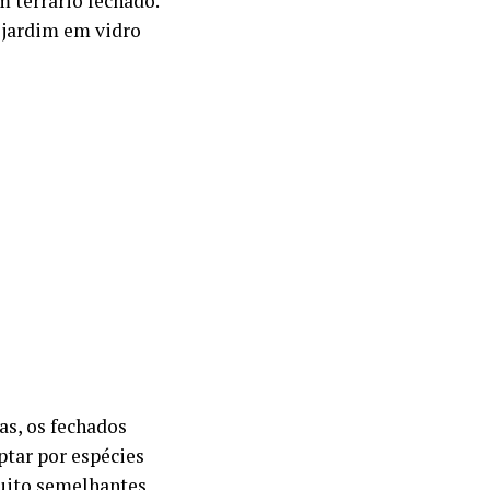
 terrário fechado.
m jardim em vidro
as, os fechados
ptar por espécies
muito semelhantes