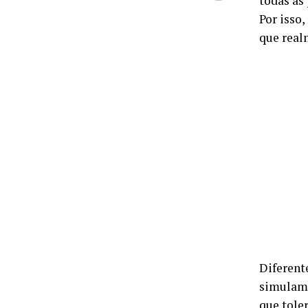
todas as
Por isso
que real
Diferent
simulam 
que tole