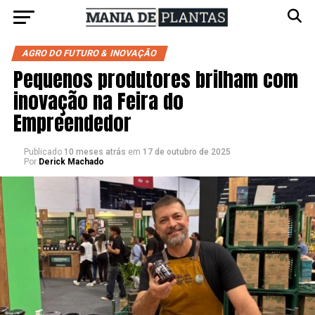
AGRO DO FUTURO & INOVAÇÃO
Pequenos produtores brilham com
inovação na Feira do
Empreendedor
Publicado
10 meses atrás
em
17 de outubro de 2025
Por
Derick Machado