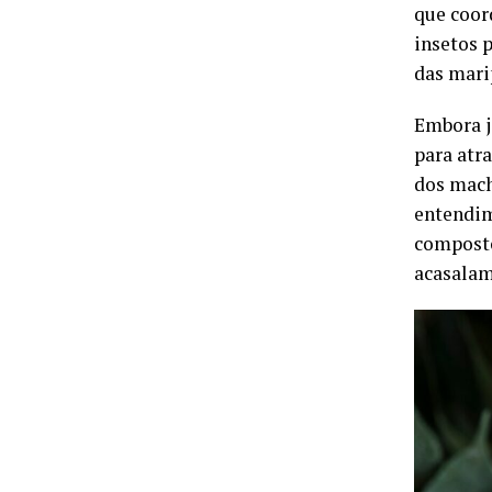
que coor
insetos p
das mari
Embora j
para atra
dos mach
entendim
composto
acasalam