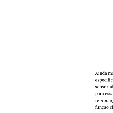
Ainda ma
especifi
sensoria
para essa
reproduç
função c