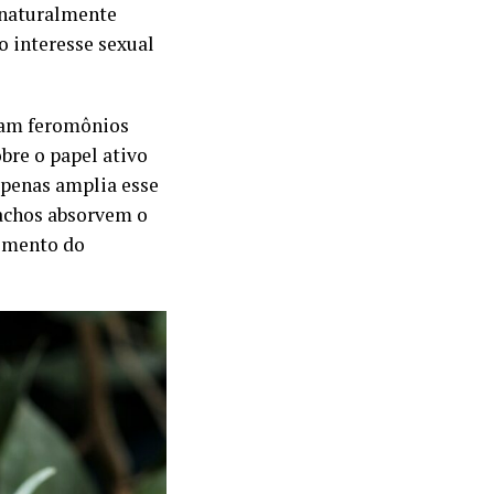
 naturalmente
o interesse sexual
eram feromônios
obre o papel ativo
apenas amplia esse
achos absorvem o
momento do