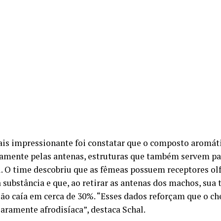
is impressionante foi constatar que o composto aromáti
camente pelas antenas, estruturas que também servem p
l. O time descobriu que as fêmeas possuem receptores olf
 substância e que, ao retirar as antenas dos machos, sua 
ão caía em cerca de 30%. “Esses dados reforçam que o c
laramente afrodisíaca”, destaca Schal.