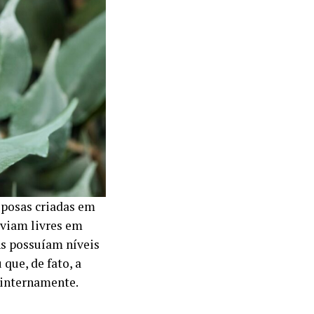
iposas criadas em
iviam livres em
ns possuíam níveis
 que, de fato, a
 internamente.