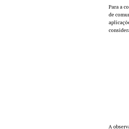
Para a c
de comun
aplicaçõe
consider
A observ