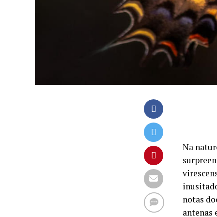
Na natur
surpreen
virescen
inusitad
notas doc
antenas 