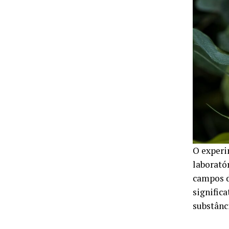
O experi
laborató
campos d
significa
substânc