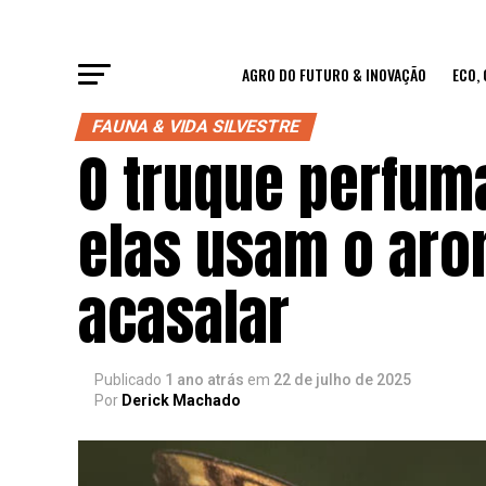
AGRO DO FUTURO & INOVAÇÃO
ECO,
FAUNA & VIDA SILVESTRE
O truque perfum
elas usam o aro
acasalar
Publicado
1 ano atrás
em
22 de julho de 2025
Por
Derick Machado