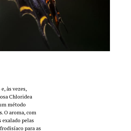
e, às vezes,
osa Chloridea
a um método
as. O aroma, com
s exalado pelas
frodisíaco para as