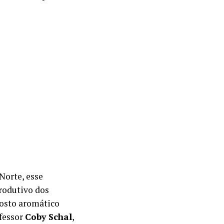
Norte, esse
rodutivo dos
posto aromático
ofessor
Coby Schal
,