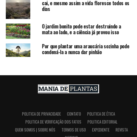
cai, e mesmo assim a vida floresce todos os
dias
O jardim bonito pode estar destruindo a
mata ao lado, e a ciência já provou isso
Por que plantar uma araucária sozinha pode
condená-la a nunca dar pinhão
POLITICA DE PRIVACIDADE
CONTATO
POLITICA DE ÉTICA
POLITICA DE VERIFICAÇÃO DOS FATOS
POLITICA EDITORIAL
QUEM SOMOS | SOBRE NÓS
TERMOS DE USO
EXPEDIENTE
REVISTA