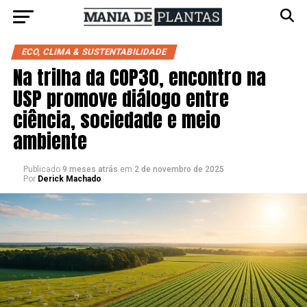
ECO, CLIMA & SUSTENTABILIDADE
Na trilha da COP30, encontro na
USP promove diálogo entre
ciência, sociedade e meio
ambiente
Publicado
9 meses atrás
em
2 de novembro de 2025
Por
Derick Machado