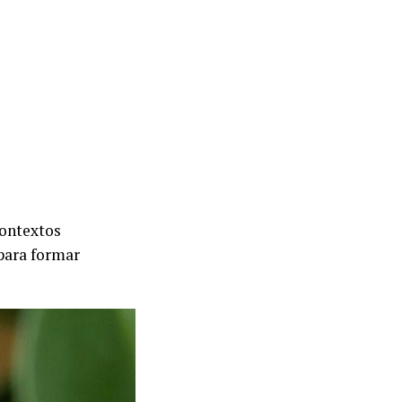
contextos
 para formar