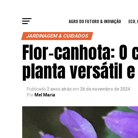
AGRO DO FUTURO & INOVAÇÃO
ECO,
JARDINAGEM & CUIDADOS
Flor-canhota: O
planta versátil 
Publicado
2 anos atrás
em
26 de novembro de 2024
Por
Mel Maria