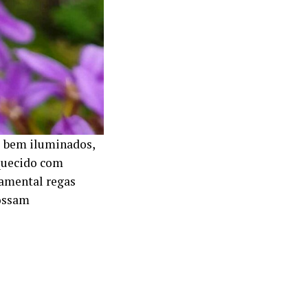
is bem iluminados,
quecido com
damental regas
possam