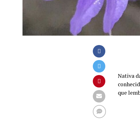
Nativa da
conhecid
que lem