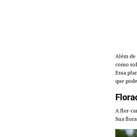
Além de s
como sol
Essa pla
que pode
Flora
A flor-c
Sua flora