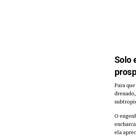
Solo 
prosp
Para que
drenado,
subtropi
O engenh
encharca
ela apre