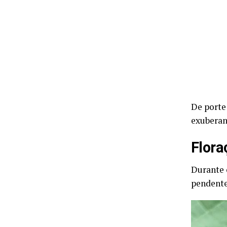
De porte
exuberan
Flora
Durante 
pendent