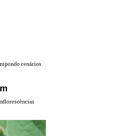
compondo cenários
im
inflorescências