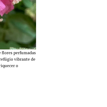
e flores perfumadas
efúgio vibrante de
riquecer o