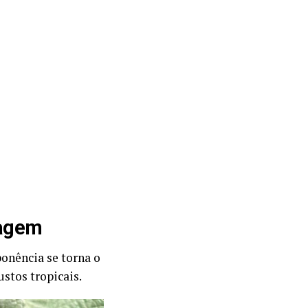
sagem
ponência se torna o
stos tropicais.