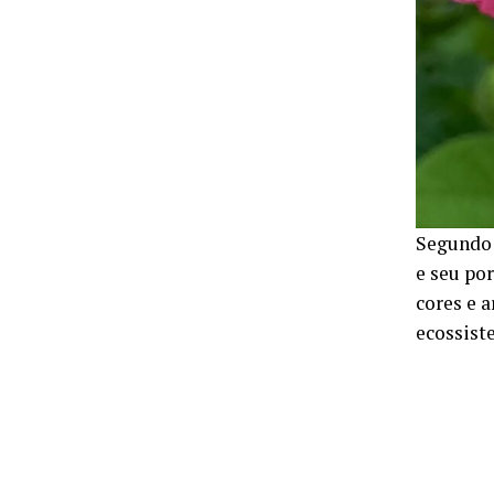
Segundo 
e seu po
cores e 
ecossist