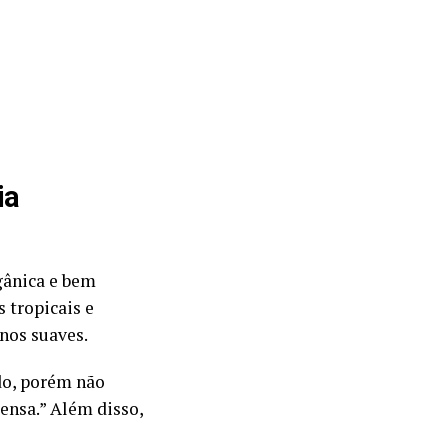
ia
rgânica e bem
 tropicais e
nos suaves.
do, porém não
ensa.” Além disso,