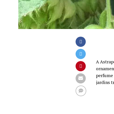
A Astrap
ornament
perfume 
jardins t