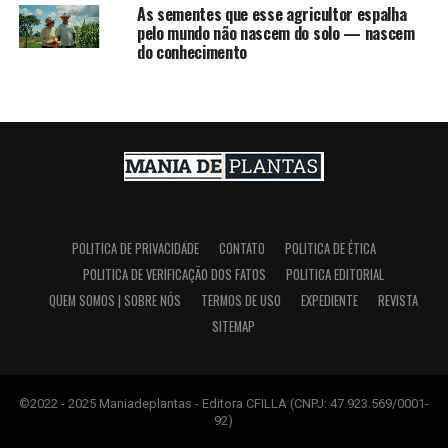
As sementes que esse agricultor espalha
pelo mundo não nascem do solo — nascem
do conhecimento
POLITICA DE PRIVACIDADE
CONTATO
POLITICA DE ÉTICA
POLITICA DE VERIFICAÇÃO DOS FATOS
POLITICA EDITORIAL
QUEM SOMOS | SOBRE NÓS
TERMOS DE USO
EXPEDIENTE
REVISTA
SITEMAP
©2022 - 2025 Maniadeplantas - Editora CFILLA (CNPJ: 47.923.569/0001-
92)