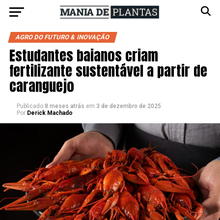
AGRO DO FUTURO & INOVAÇÃO
Estudantes baianos criam
fertilizante sustentável a partir de
caranguejo
Publicado
8 meses atrás
em
3 de dezembro de 2025
Por
Derick Machado