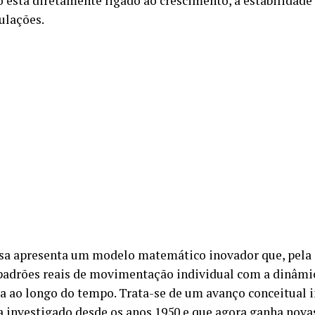
io está diretamente ligado ao crescimento, à estabilidade
ulações.
sa apresenta um modelo matemático inovador que, pela 
padrões reais de movimentação individual com a dinâmi
a ao longo do tempo. Trata-se de um avanço conceitual
 investigado desde os anos 1950 e que agora ganha nova