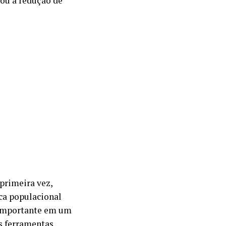
 ou à redução de
primeira vez,
ca populacional
 importante em um
s ferramentas