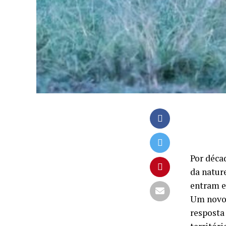
Por déca
da natur
entram e
Um novo 
resposta