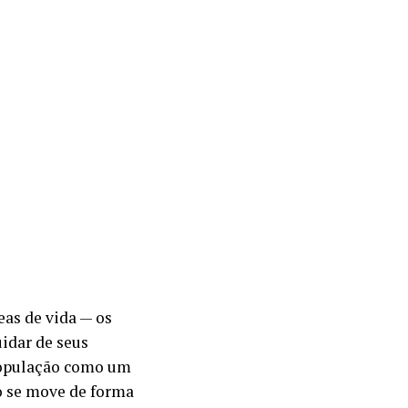
as de vida — os
uidar de seus
 população como um
o se move de forma