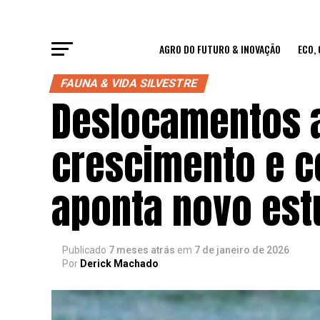
AGRO DO FUTURO & INOVAÇÃO
ECO,
FAUNA & VIDA SILVESTRE
Deslocamentos a
crescimento e c
aponta novo est
Publicado
7 meses atrás
em
7 de janeiro de 2026
Por
Derick Machado