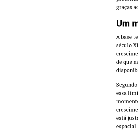
graças a
Um mo
A base t
século X
crescime
de que n
disponib
Segund
essa lim
momento 
crescimen
está jus
espacial