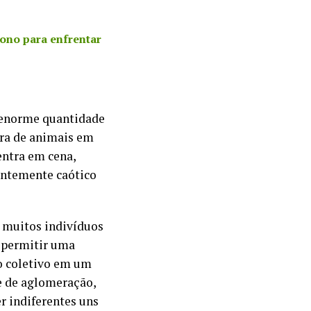
bono para enfrentar
a enorme quantidade
ira de animais em
entra em cena,
entemente caótico
 muitos indivíduos
i permitir uma
o coletivo em um
e de aglomeração,
r indiferentes uns