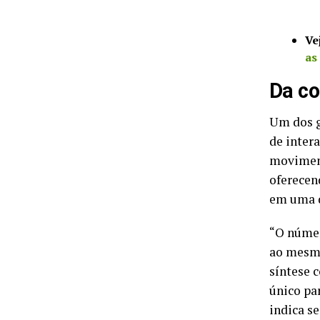
Ve
as
Da co
Um dos g
de inter
moviment
oferecen
em uma d
“O númer
ao mesmo
síntese 
único pa
indica s