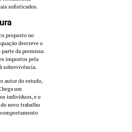
is sofisticados.
ura
co proposto no
equação descreve o
 parte da premissa
es impostos pela
à sobrevivência.
o autor do estudo,
. Chega um
s indivíduos, e o
l do novo trabalho
do comportamento