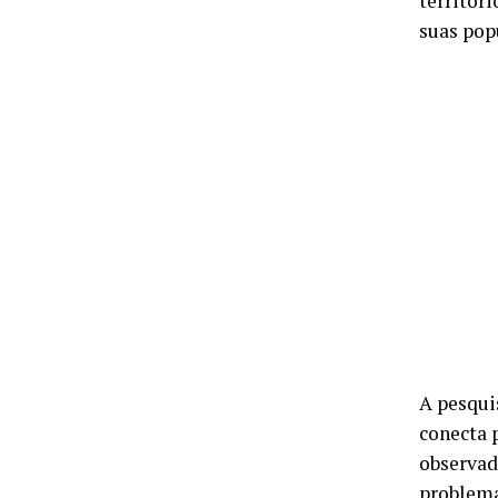
territór
suas pop
A pesqui
conecta 
observad
problema