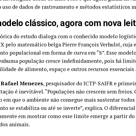
o uso de dados de rastreamento e métodos estatísticos ma
delo clássico, agora com nova leit
eórica do estudo dialoga com o conhecido modelo logísti
IX pelo matemático belga Pierre François Verhulst, cuja 
nto populacional em forma de curva em “S”. Esse modelo
enhuma população cresce indefinidamente, pois há limit
ilidade de alimento, espaço e outros recursos essenciais 
o
Rafael Menezes
, pesquisador do ICTP-SAIFR e primeir
itação é inevitável. “Populações não crescem sem freios
em que o ambiente não consegue mais sustentar todos o
to se estabiliza ou até se inverte”, explica. O diferencia
tamente em mostrar como esse limite emerge a partir 
 dos animais.