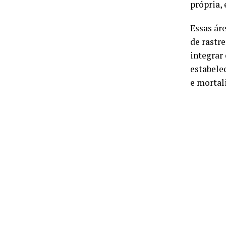
própria,
Essas ár
de rastr
integrar
estabele
e mortal