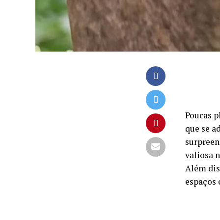
Poucas p
que se a
surpreen
valiosa n
Além dis
espaços 