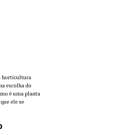
m horticultura
na escolha do
Como é uma planta
 que ele se
o