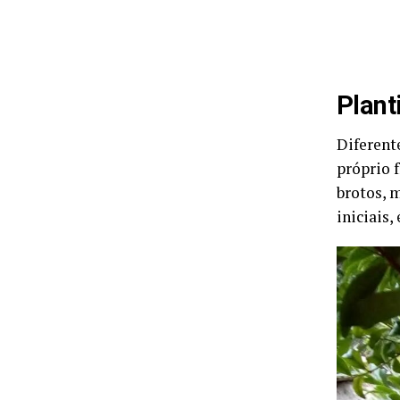
Plant
Diferent
próprio 
brotos, 
iniciais,