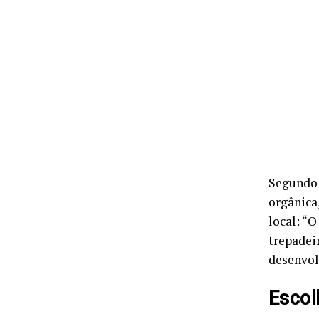
Segundo
orgânica
local: “
trepadeir
desenvol
Escol