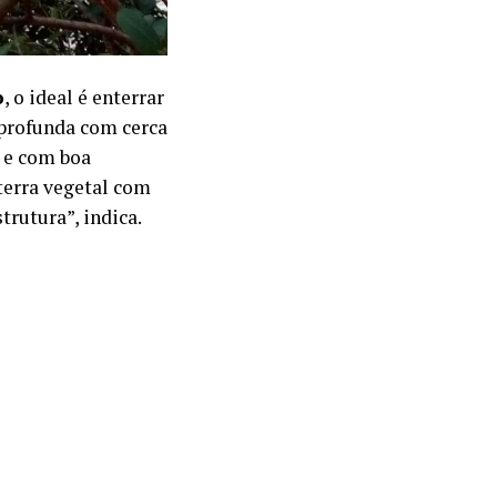
o
, o ideal é enterrar
 profunda com cerca
a e com boa
erra vegetal com
rutura”, indica.