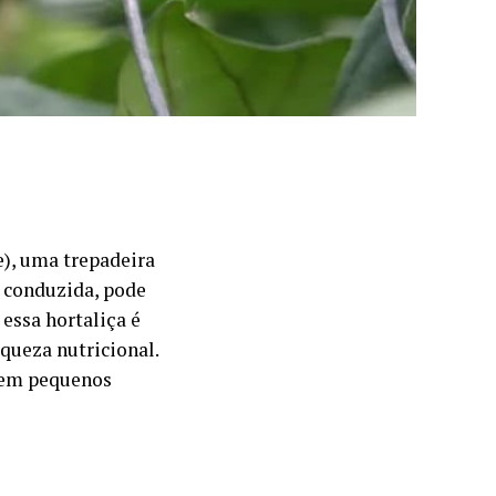
), uma trepadeira
m conduzida, pode
essa hortaliça é
iqueza nutricional.
o em pequenos