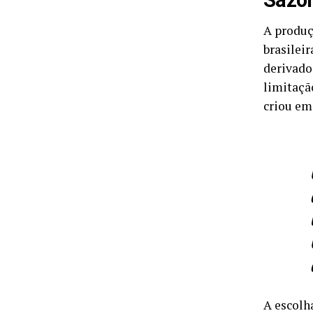
Sazon
A produçã
brasilei
derivado
limitaçã
criou em
A escolh