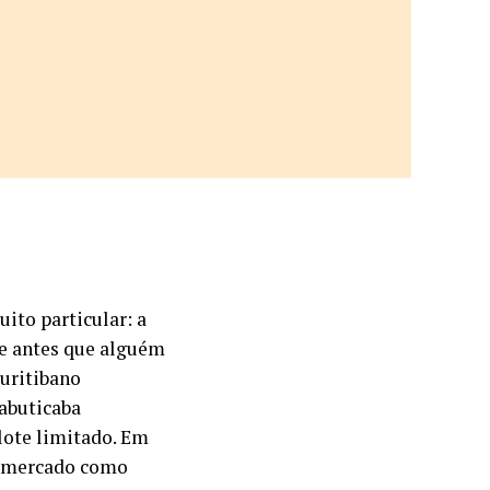
ito particular: a
ce antes que alguém
curitibano
jabuticaba
lote limitado. Em
ao mercado como