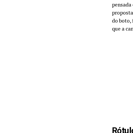
pensada 
proposta 
do boto,
que a ca
Rótul