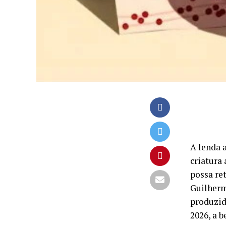
A lenda 
criatura
possa re
Guilherm
produzid
2026, a 