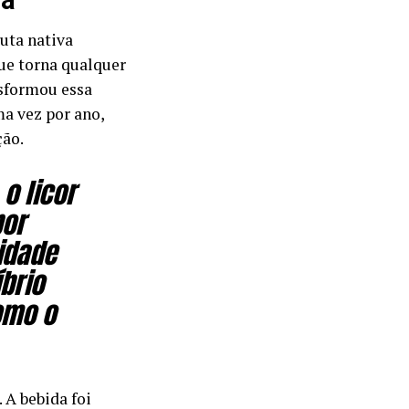
ca
ruta nativa
ue torna qualquer
nsformou essa
ma vez por ano,
ção.
o licor
bor
idade
brio
omo o
 A bebida foi