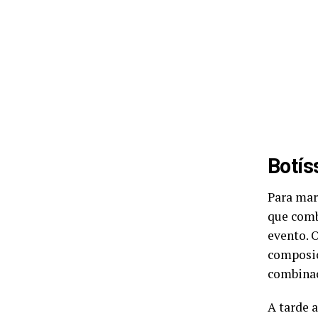
Botís
Para mar
que comb
evento. 
composiç
combinaç
A tarde 