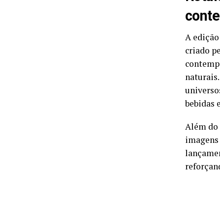
cont
A edição
criado p
contempo
naturais
universo
bebidas e
Além do 
imagens 
lançamen
reforçan