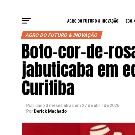
AGRO DO FUTURO & INOVAÇÃO
ECO,
AGRO DO FUTURO & INOVAÇÃO
Boto-cor-de-rosa
jabuticaba em e
Curitiba
Publicado
3 meses atrás
em
27 de abril de 2026
Por
Derick Machado