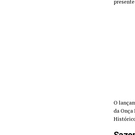
presente
O lançam
da Onça 
Histórico