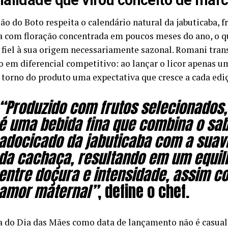
alidade que virou conceito de mar
o do Boto respeita o calendário natural da jabuticaba, f
ra com floração concentrada em poucos meses do ano, o q
 fiel à sua origem necessariamente sazonal. Romani tra
o em diferencial competitivo: ao lançar o licor apenas u
 torno do produto uma expectativa que cresce a cada edi
“Produzido com frutos selecionados, 
é uma bebida fina que combina o sa
adocicado da jabuticaba com a suav
da cachaça, resultando em um equilí
entre doçura e intensidade, assim c
amor maternal”
, define o chef.
a do Dia das Mães como data de lançamento não é casual.