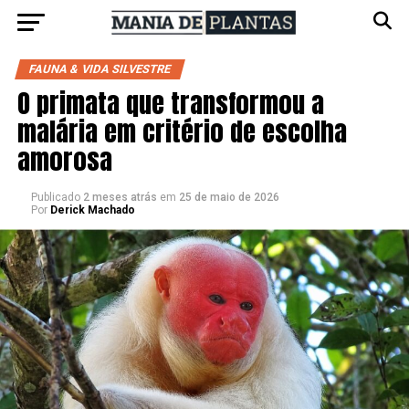
FAUNA & VIDA SILVESTRE
O primata que transformou a
malária em critério de escolha
amorosa
Publicado
2 meses atrás
em
25 de maio de 2026
Por
Derick Machado