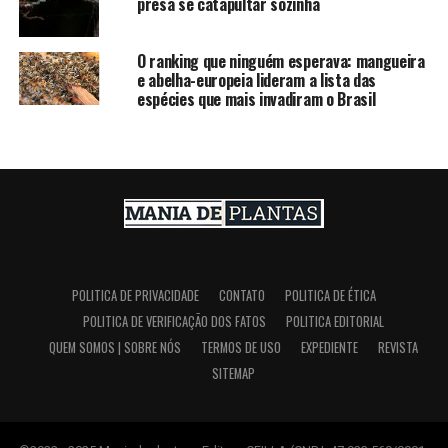
presa se catapultar sozinha
O ranking que ninguém esperava: mangueira
e abelha-europeia lideram a lista das
espécies que mais invadiram o Brasil
POLITICA DE PRIVACIDADE
CONTATO
POLITICA DE ÉTICA
POLITICA DE VERIFICAÇÃO DOS FATOS
POLITICA EDITORIAL
QUEM SOMOS | SOBRE NÓS
TERMOS DE USO
EXPEDIENTE
REVISTA
SITEMAP