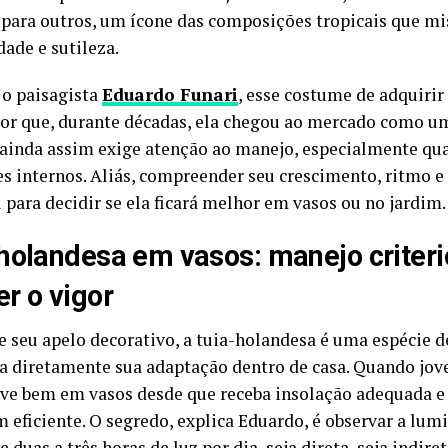
; para outros, um ícone das composições tropicais que mi
dade e sutileza.
o paisagista
Eduardo Funari
, esse costume de adquirir
por que, durante décadas, ela chegou ao mercado como um
ainda assim exige atenção ao manejo, especialmente qu
s internos. Aliás, compreender seu crescimento, ritmo e
 para decidir se ela ficará melhor em vasos ou no jardim.
holandesa em vasos: manejo criteri
r o vigor
e seu apelo decorativo, a tuia-holandesa é uma espécie de
ia diretamente sua adaptação dentro de casa. Quando jov
ve bem em vasos desde que receba insolação adequada e
 eficiente. O segredo, explica Eduardo, é observar a lumi
e duas a três horas de luz por dia, seja direta, seja indiret