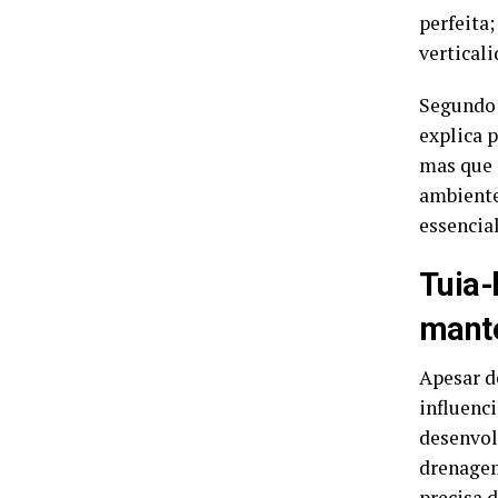
perfeita
verticali
Segundo 
explica 
mas que 
ambiente
essencial
Tuia-
mante
Apesar d
influenc
desenvol
drenagem
precisa d