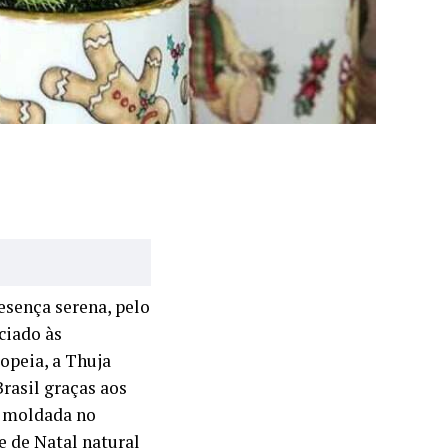
esença serena, pelo
ciado às
opeia, a Thuja
rasil graças aos
á moldada no
e de Natal natural