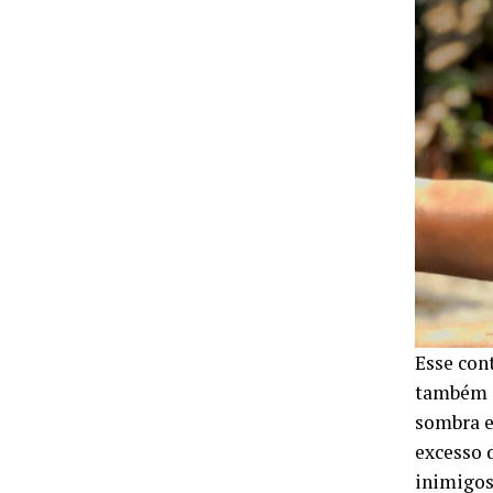
Esse con
também e
sombra e
excesso 
inimigos