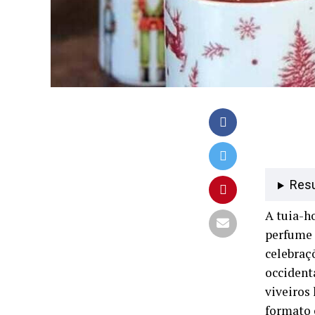
Res
A tuia-h
perfume 
celebraç
occident
viveiros
formato 