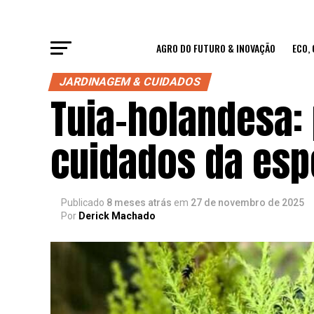
AGRO DO FUTURO & INOVAÇÃO
ECO,
JARDINAGEM & CUIDADOS
Tuia-holandesa:
cuidados da esp
Publicado
8 meses atrás
em
27 de novembro de 2025
Por
Derick Machado