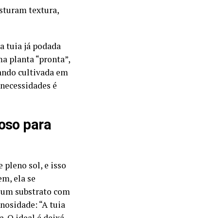
sturam textura,
 a tuia já podada
a planta “pronta”,
ando cultivada em
 necessidades é
oso para
 pleno sol, e isso
em, ela se
 um substrato com
nosidade: “A tuia
a. O ideal é deixá-