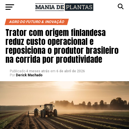
AGRO DO FUTURO & INOVAÇÃO
Trator com origem finlandesa
reduz custo operacional e
reposiciona o produtor brasileiro
na corrida por produtividade
Publicado
4 meses atrás
em
6 de abril de 2026
Por
Derick Machado