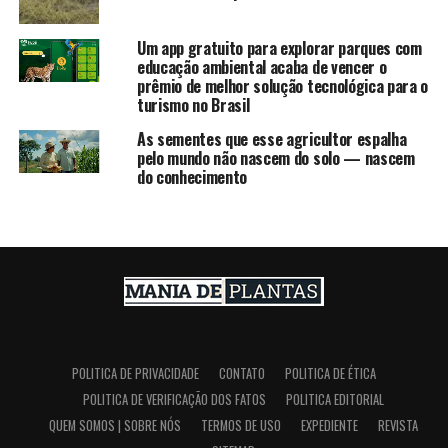
Um app gratuito para explorar parques com
educação ambiental acaba de vencer o
prêmio de melhor solução tecnológica para o
turismo no Brasil
As sementes que esse agricultor espalha
pelo mundo não nascem do solo — nascem
do conhecimento
POLITICA DE PRIVACIDADE
CONTATO
POLITICA DE ÉTICA
POLITICA DE VERIFICAÇÃO DOS FATOS
POLITICA EDITORIAL
QUEM SOMOS | SOBRE NÓS
TERMOS DE USO
EXPEDIENTE
REVISTA