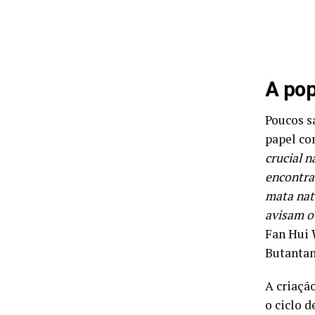
A pop
Poucos s
papel co
crucial 
encontra
mata nat
avisam o 
Fan Hui 
Butantan
A criaçã
o ciclo 