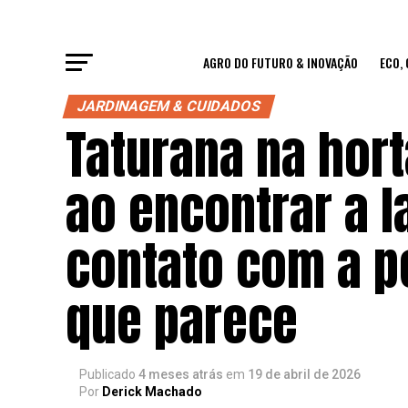
AGRO DO FUTURO & INOVAÇÃO
ECO,
JARDINAGEM & CUIDADOS
Taturana na hort
ao encontrar a l
contato com a p
que parece
Publicado
4 meses atrás
em
19 de abril de 2026
Por
Derick Machado