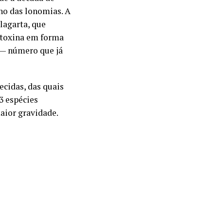
no das lonomias. A
lagarta, que
 toxina em forma
o — número que já
cidas, das quais
3 espécies
aior gravidade.