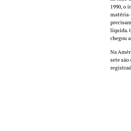
1990, o 
matéria-
precisam
líquida.
chegou a
Na Améri
sete são
registra