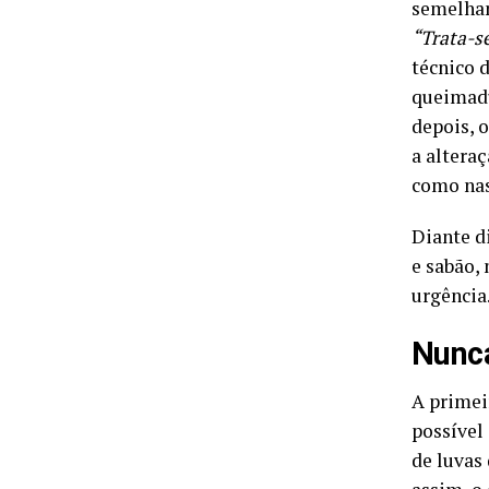
semelhan
“Trata-s
técnico 
queimadu
depois, 
a altera
como nas
Diante d
e sabão,
urgência
Nunc
A primei
possível
de luvas