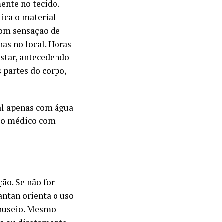
ente no tecido.
lica o material
com sensação de
as no local. Horas
estar, antecedendo
 partes do corpo,
al apenas com água
nto médico com
ão. Se não for
antan orienta o uso
anuseio. Mesmo