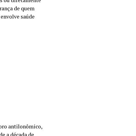
s ou diretamente
gurança de quem
 envolve saúde
oro antilonômico,
de a década de