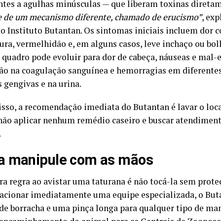
tes a agulhas minúsculas — que liberam toxinas diretam
e de um mecanismo diferente, chamado de erucismo”
, exp
do Instituto Butantan. Os sintomas iniciais incluem dor 
ra, vermelhidão e, em alguns casos, leve inchaço ou bolh
o quadro pode evoluir para dor de cabeça, náuseas e mal-
ção na coagulação sanguínea e hemorragias em diferentes
 gengivas e na urina.
isso, a recomendação imediata do Butantan é lavar o loc
 não aplicar nenhum remédio caseiro e buscar atendime
.
a manipule com as mãos
ra regra ao avistar uma taturana é não tocá-la sem proteç
 acionar imediatamente uma equipe especializada, o But
 de borracha e uma pinça longa para qualquer tipo de m