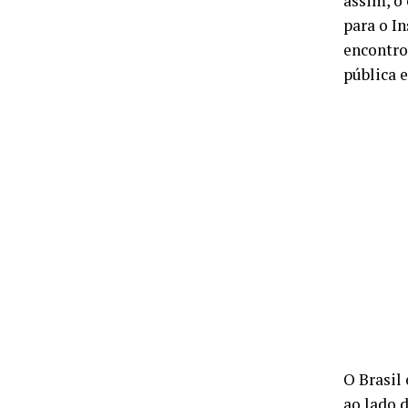
assim, o
para o I
encontro
pública 
O Brasil
ao lado 