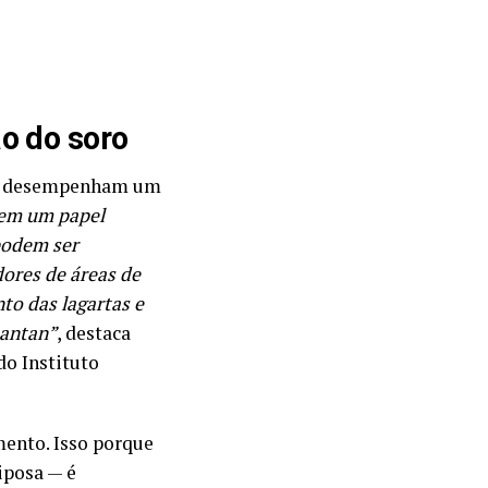
o do soro
as desempenham um
tem um papel
 podem ser
ores de áreas de
to das lagartas e
tantan”
, destaca
do Instituto
mento. Isso porque
iposa — é