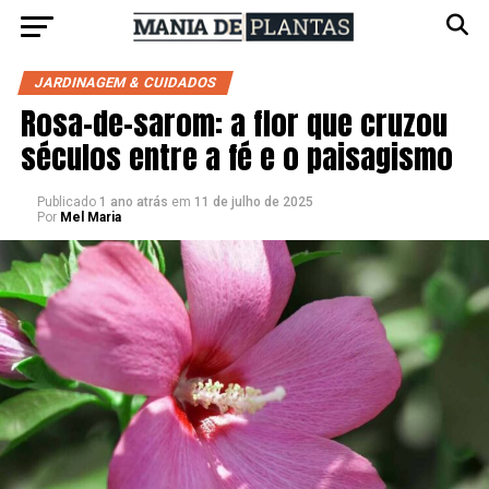
JARDINAGEM & CUIDADOS
Rosa-de-sarom: a flor que cruzou
séculos entre a fé e o paisagismo
Publicado
1 ano atrás
em
11 de julho de 2025
Por
Mel Maria