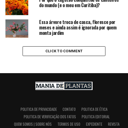
do mundo (e o meu em Curitiba)?
Essa árvore troca de casca, floresce por
meses e ainda assim é ignorada por quem
monta jardim
CLICK TO COMMENT
POLITICA DE PRIVACIDADE
CONTATO
POLITICA DE ÉTICA
POLITICA DE VERIFICAÇÃO DOS FATOS
POLITICA EDITORIAL
QUEM SOMOS | SOBRE NÓS
TERMOS DE USO
EXPEDIENTE
REVISTA