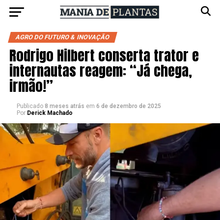
AGRO DO FUTURO & INOVAÇÃO
Rodrigo Hilbert conserta trator e
internautas reagem: “Já chega,
irmão!”
Publicado
8 meses atrás
em
6 de dezembro de 2025
Por
Derick Machado