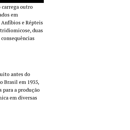
o carrega outro
rados em
Anfíbios e Répteis
itridiomicose, duas
m consequências
muito antes do
o Brasil em 1935,
s para a produção
mica em diversas