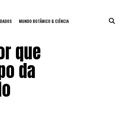
IDADOS
MUNDO BOTÂNICO & CIÊNCIA
or que
po da
do