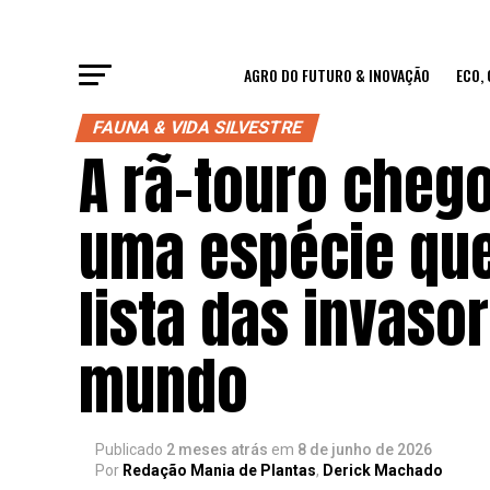
AGRO DO FUTURO & INOVAÇÃO
ECO,
FAUNA & VIDA SILVESTRE
A rã-touro chego
uma espécie que
lista das invaso
mundo
Publicado
2 meses atrás
em
8 de junho de 2026
Por
Redação Mania de Plantas
,
Derick Machado