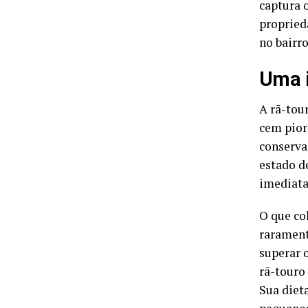
captura 
propried
no bairr
Uma i
A rã-tou
cem pior
conservaç
estado d
imediata
O que co
rarament
superar 
rã-touro
Sua diet