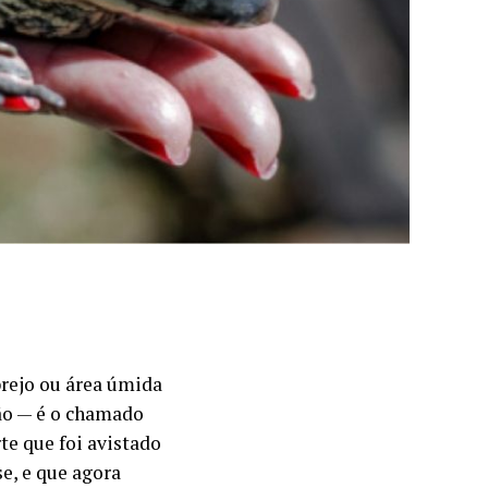
brejo ou área úmida
ão — é o chamado
te que foi avistado
se, e que agora