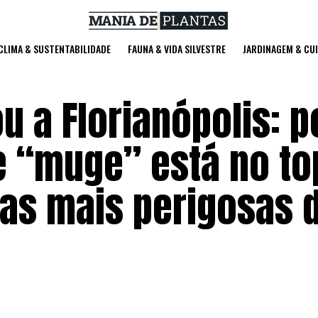
 CLIMA & SUSTENTABILIDADE
FAUNA & VIDA SILVESTRE
JARDINAGEM & CU
u a Florianópolis: p
 “muge” está no to
ras mais perigosas 