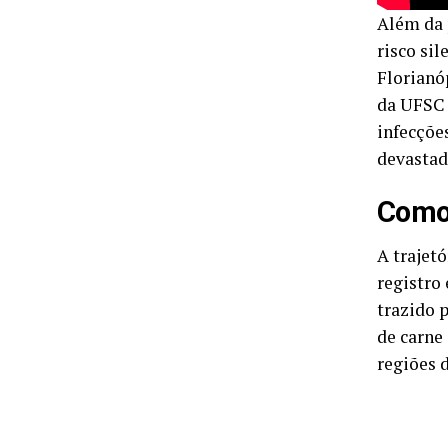
Além da 
risco si
Florianó
da UFSC 
infecçõe
devastad
Como 
A trajet
registro
trazido 
de carne
regiões d