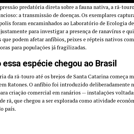
pressão predatória direta sobre a fauna nativa, a rã-tour
lencioso: a transmissão de doenças. Os exemplares captu
polis foram encaminhados ao Laboratório de Ecologia de 
justamente para investigar a presença de ranavírus e qu
s que podem afetar anfíbios, peixes e répteis nativos co
oras para populações já fragilizadas.
essa espécie chegou ao Brasil
ória da rã-touro até os brejos de Santa Catarina começa 
 em Ratones. O anfíbio foi introduzido deliberadamente n
para criação comercial em ranários — instalações voltada
 de rã, que chegou a ser explorada como atividade econô
o país.