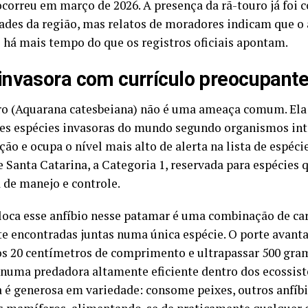
ocorreu em março de 2026. A presença da rã-touro já foi 
ades da região, mas relatos de moradores indicam que o
o há mais tempo do que os registros oficiais apontam.
nvasora com currículo preocupant
ro (Aquarana catesbeiana) não é uma ameaça comum. Ela 
es espécies invasoras do mundo segundo organismos int
ão e ocupa o nível mais alto de alerta na lista de espéci
e Santa Catarina, a Categoria 1, reservada para espécies
 de manejo e controle.
loca esse anfíbio nesse patamar é uma combinação de car
e encontradas juntas numa única espécie. O porte avanta
os 20 centímetros de comprimento e ultrapassar 500 gra
 numa predadora altamente eficiente dentro dos ecossis
a é generosa em variedade: consome peixes, outros anfíbio