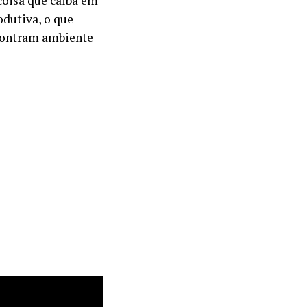
oisa que caiba em
odutiva, o que
contram ambiente