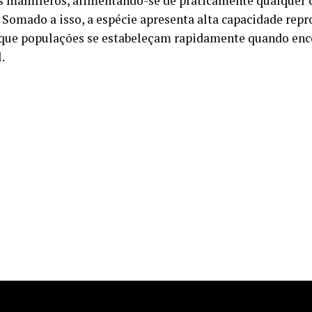
 mamíferos, alimentando-se de praticamente qualquer c
. Somado a isso, a espécie apresenta alta capacidade repr
que populações se estabeleçam rapidamente quando en
.