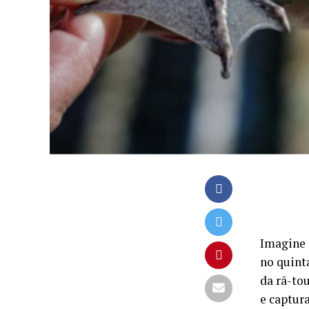
Imagine 
no quint
da rã-to
e captura