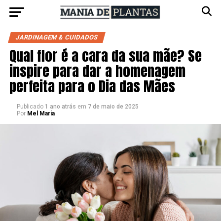
JARDINAGEM & CUIDADOS
Qual flor é a cara da sua mãe? Se
inspire para dar a homenagem
perfeita para o Dia das Mães
Publicado
1 ano atrás
em
7 de maio de 2025
Por
Mel Maria