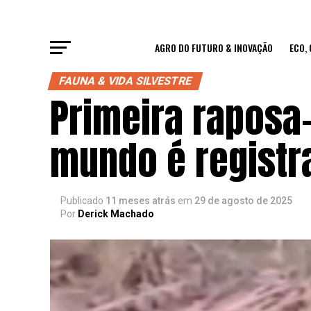
AGRO DO FUTURO & INOVAÇÃO
ECO,
FAUNA & VIDA SILVESTRE
Primeira raposa
mundo é registra
Publicado
11 meses atrás
em
29 de agosto de 2025
Por
Derick Machado