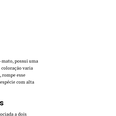
o-mato, possui uma
e coloração varia
o, rompe esse
espécie com alta
is
ociada a dois