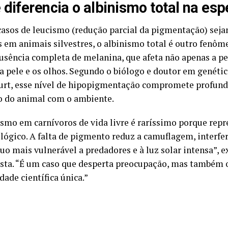
 diferencia o albinismo total na esp
asos de leucismo (redução parcial da pigmentação) sej
s em animais silvestres, o albinismo total é outro fenôm
ausência completa de melanina, que afeta não apenas a 
 pele e os olhos. Segundo o biólogo e doutor em genétic
urt, esse nível de hipopigmentação compromete profun
o do animal com o ambiente.
ismo em carnívoros de vida livre é raríssimo porque rep
ológico. A falta de pigmento reduz a camuflagem, interfer
uo mais vulnerável a predadores e à luz solar intensa”, e
ista. “É um caso que desperta preocupação, mas também 
ade científica única.”