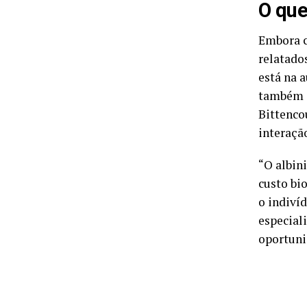
O que
Embora c
relatado
está na 
também a
Bittenco
interaçã
“O albin
custo bi
o indivíd
especial
oportunid