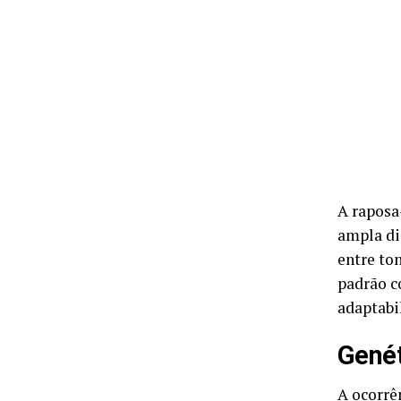
A raposa
ampla dis
entre to
padrão c
adaptabi
Genét
A ocorrê