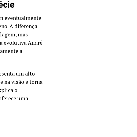
écie
am eventualmente
eno. A diferença
pelagem, mas
a evolutiva André
damente a
resenta um alto
e na visão e torna
xplica o
oferece uma