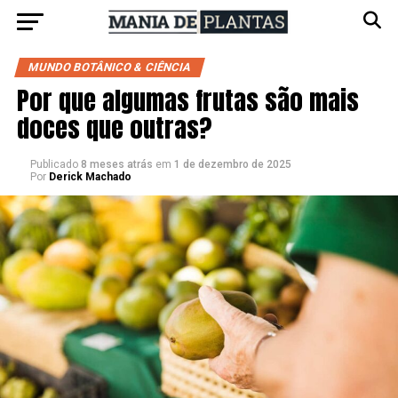
MUNDO BOTÂNICO & CIÊNCIA
Por que algumas frutas são mais
doces que outras?
Publicado
8 meses atrás
em
1 de dezembro de 2025
Por
Derick Machado