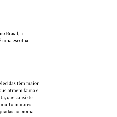
o Brasil, a
É uma escolha
elecidas têm maior
 que atraem fauna e
ta, que consiste
s muito maiores
equadas ao bioma