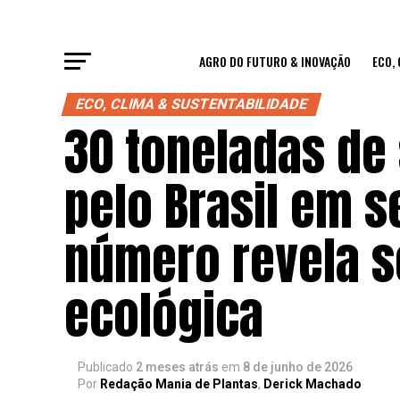
AGRO DO FUTURO & INOVAÇÃO
ECO,
ECO, CLIMA & SUSTENTABILIDADE
30 toneladas de
pelo Brasil em s
número revela s
ecológica
Publicado
2 meses atrás
em
8 de junho de 2026
Por
Redação Mania de Plantas
,
Derick Machado