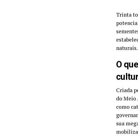
Trinta t
potencia
sementes
estabele
naturais.
O que
cultu
Criada p
do Meio 
como cat
governam
sua mega
mobiliza