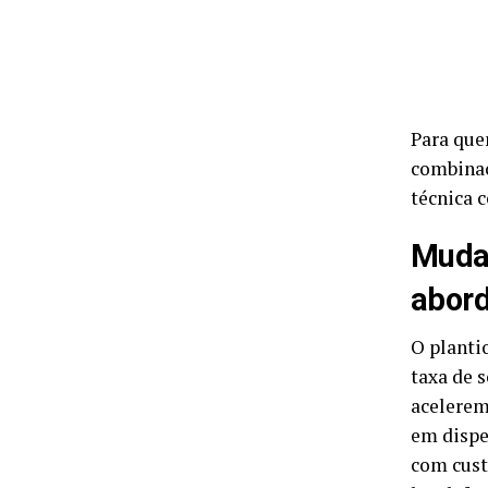
Para que
combinaç
técnica 
Mudas
abor
O planti
taxa de 
acelerem
em dispe
com cust