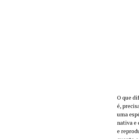
O que di
é, preci
uma espé
nativa e
e reprod