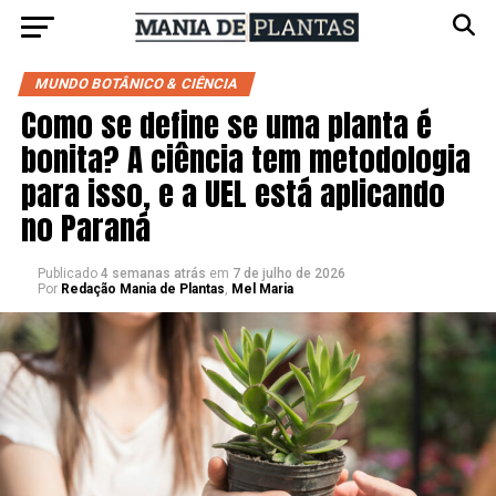
MUNDO BOTÂNICO & CIÊNCIA
Como se define se uma planta é
bonita? A ciência tem metodologia
para isso, e a UEL está aplicando
no Paraná
Publicado
4 semanas atrás
em
7 de julho de 2026
Por
Redação Mania de Plantas
,
Mel Maria