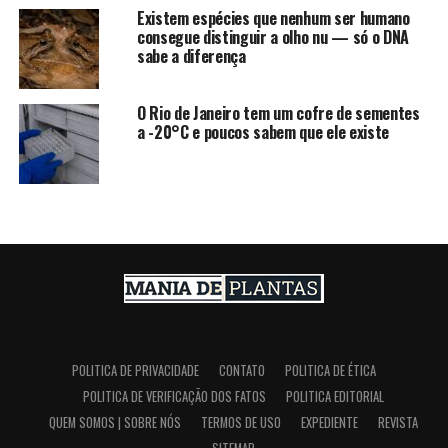
Existem espécies que nenhum ser humano
consegue distinguir a olho nu — só o DNA
sabe a diferença
O Rio de Janeiro tem um cofre de sementes
a -20°C e poucos sabem que ele existe
POLITICA DE PRIVACIDADE
CONTATO
POLITICA DE ÉTICA
POLITICA DE VERIFICAÇÃO DOS FATOS
POLITICA EDITORIAL
QUEM SOMOS | SOBRE NÓS
TERMOS DE USO
EXPEDIENTE
REVISTA