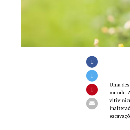
Uma desc
mundo. A
vitivini
inaltera
escavaçõ