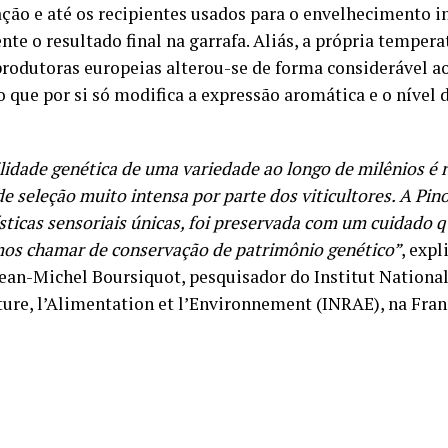
ção e até os recipientes usados para o envelhecimento i
nte o resultado final na garrafa. Aliás, a própria temper
produtoras europeias alterou-se de forma considerável a
 o que por si só modifica a expressão aromática e o nível
ilidade genética de uma variedade ao longo de milênios é 
e seleção muito intensa por parte dos viticultores. A Pino
sticas sensoriais únicas, foi preservada com um cuidado q
os chamar de conservação de patrimônio genético”
, expl
Jean-Michel Boursiquot, pesquisador do Institut Nationa
lture, l’Alimentation et l’Environnement (INRAE), na Fran