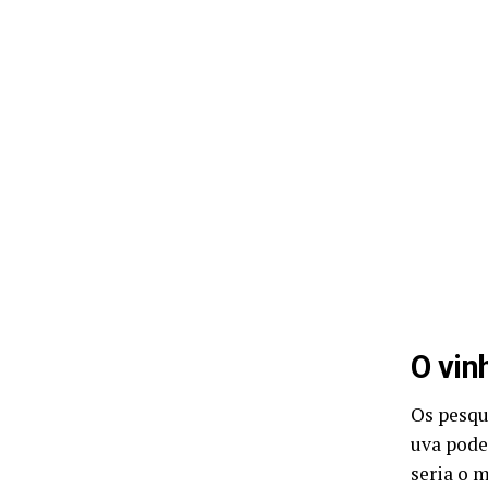
O vin
Os pesqu
uva pode
seria o 