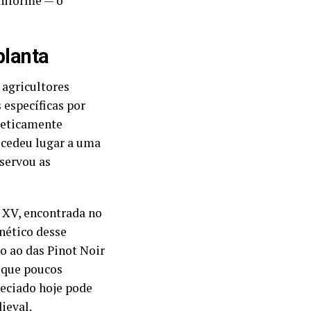
uniforme — o
planta
agricultores
 específicas por
neticamente
a cedeu lugar a uma
servou as
 XV, encontrada no
nético desse
o ao das Pinot Noir
e que poucos
reciado hoje pode
ieval.