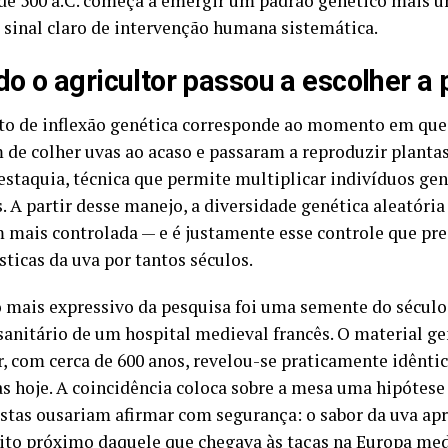
 de 500 a.C. começa a emergir um padrão genético mais 
 sinal claro de intervenção humana sistemática.
o o agricultor passou a escolher a 
to de inflexão genética corresponde ao momento em que 
 de colher uvas ao acaso e passaram a reproduzir plantas
estaquia, técnica que permite multiplicar indivíduos ge
s. A partir desse manejo, a diversidade genética aleatóri
 mais controlada — e é justamente esse controle que pre
sticas da uva por tantos séculos.
 mais expressivo da pesquisa foi uma semente do século
sanitário de um hospital medieval francês. O material ge
, com cerca de 600 anos, revelou-se praticamente idêntic
as hoje. A coincidência coloca sobre a mesa uma hipótes
istas ousariam afirmar com segurança: o sabor da uva ap
ito próximo daquele que chegava às taças na Europa med