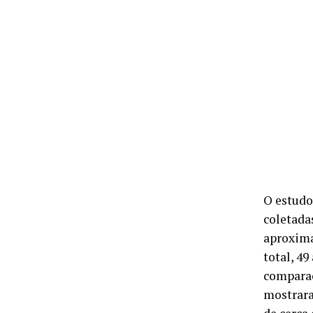
O estudo
coletada
aproxima
total, 4
comparaç
mostrara