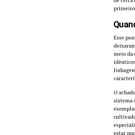
de cerca
primeiro
Quand
Esse pon
deixaram
meio da 
idêntico
linhagem
caracterí
O achado
sistema 
exemplar
cultivad
especial
estar mu