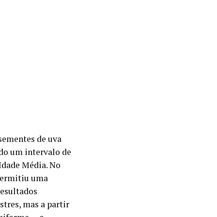
 sementes de uva
ndo um intervalo de
Idade Média. No
 permitiu uma
resultados
tres, mas a partir