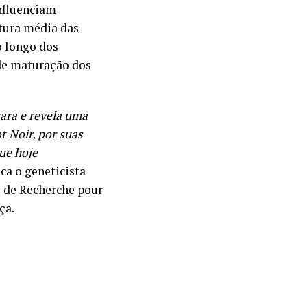
nfluenciam
atura média das
o longo dos
 de maturação dos
rara e revela uma
t Noir, por suas
ue hoje
ica o geneticista
l de Recherche pour
ça.