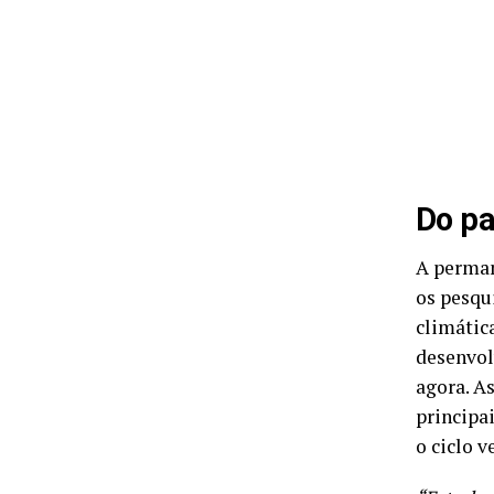
Do pa
A perman
os pesqu
climátic
desenvol
agora. A
principa
o ciclo v