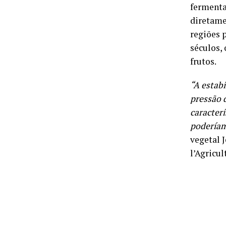
fermenta
diretame
regiões 
séculos,
frutos.
“A estab
pressão d
caracterí
poderíam
vegetal 
l’Agricu