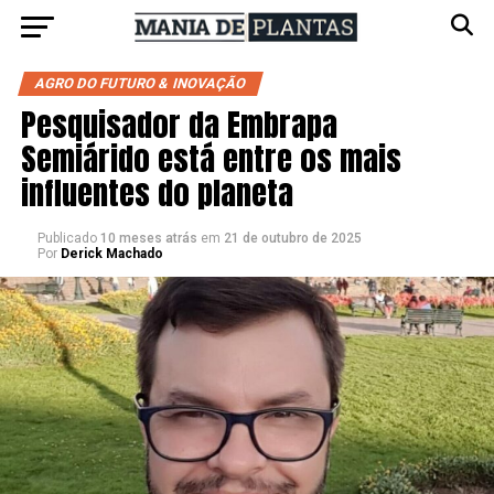
AGRO DO FUTURO & INOVAÇÃO
Pesquisador da Embrapa
Semiárido está entre os mais
influentes do planeta
Publicado
10 meses atrás
em
21 de outubro de 2025
Por
Derick Machado