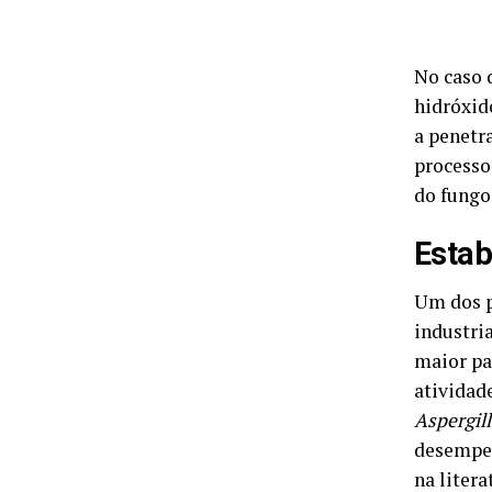
No caso 
hidróxido
a penetra
processo,
do fungo
Estab
Um dos p
industria
maior pa
atividade
Aspergil
desempen
na litera