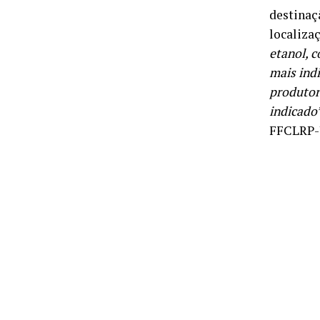
destinaç
localiza
etanol, c
mais ind
produtora
indicado
FFCLRP-U