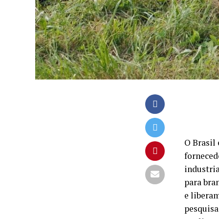
O Brasil
forneced
industri
para bra
e libera
pesquisa