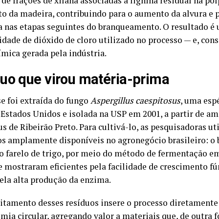
de frações de xilana associadas à lignina residual na pol
o da madeira, contribuindo para o aumento da alvura e 
ia nas etapas seguintes do branqueamento. O resultado é
idade de dióxido de cloro utilizado no processo — e, co
ímica gerada pela indústria.
uo que virou matéria-prima
se foi extraída do fungo
Aspergillus caespitosus
, uma esp
 Estados Unidos e isolada na USP em 2001, a partir de am
s de Ribeirão Preto. Para cultivá-lo, as pesquisadoras ut
os amplamente disponíveis no agronegócio brasileiro: o 
 o farelo de trigo, por meio do método de fermentação em
 mostraram eficientes pela facilidade de crescimento fú
pela alta produção da enzima.
itamento desses resíduos insere o processo diretamente
mia circular, agregando valor a materiais que, de outra 