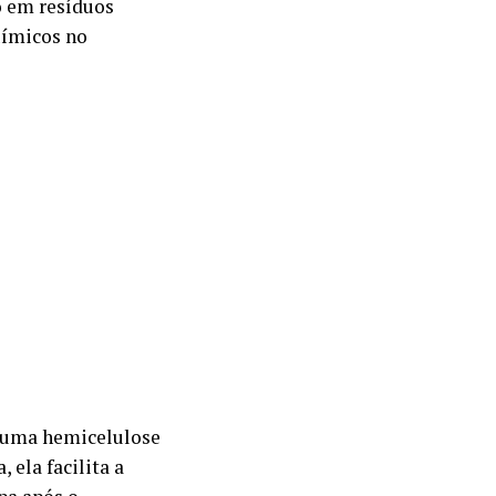
o em resíduos
uímicos no
, uma hemicelulose
 ela facilita a