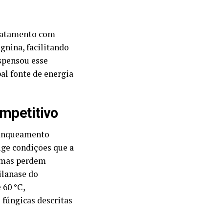
tratamento com
gnina, facilitando
ispensou esse
pal fonte de energia
ompetitivo
branqueamento
xige condições que a
imas perdem
xilanase do
 60 °C,
fúngicas descritas