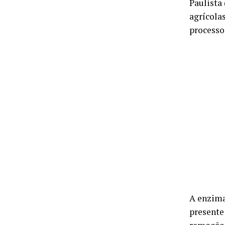
Paulista
agrícola
processo
A enzima
presente 