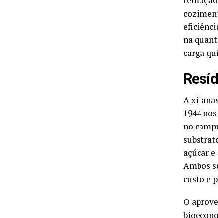
remoção 
coziment
eficiênc
na quant
carga qu
Resíd
A xilana
1944 nos
no campu
substrat
açúcar e
Ambos se
custo e 
O aprove
bioecono