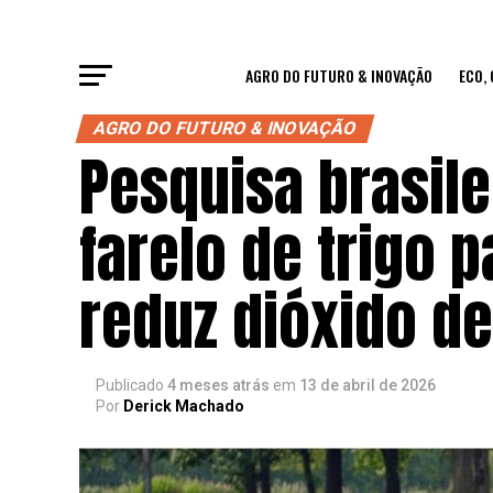
AGRO DO FUTURO & INOVAÇÃO
ECO,
AGRO DO FUTURO & INOVAÇÃO
Pesquisa brasile
farelo de trigo 
reduz dióxido d
Publicado
4 meses atrás
em
13 de abril de 2026
Por
Derick Machado