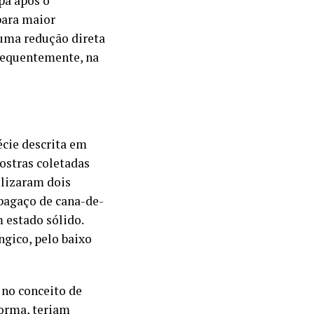
pa após o
para maior
 uma redução direta
nsequentemente, na
écie descrita em
ostras coletadas
ilizaram dois
bagaço de cana-de-
 estado sólido.
ngico, pelo baixo
 no conceito de
forma, teriam