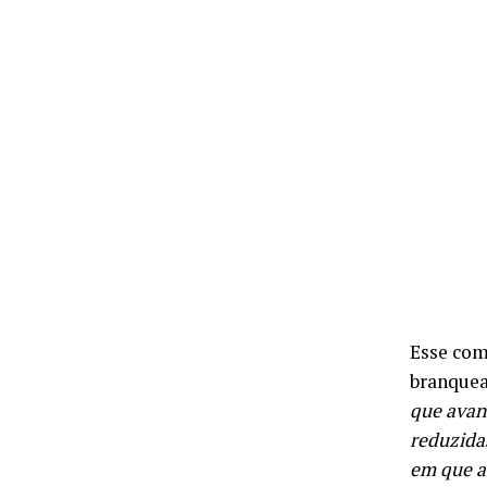
Esse com
branquea
que avan
reduzida
em que a