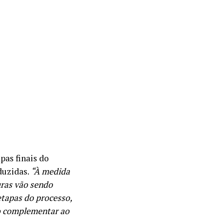
pas finais do
duzidas.
“À medida
uras vão sendo
etapas do processo,
o complementar ao