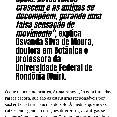
crescem e as antigas se
decompõem, gerando uma
falsa sensação de
movimento”
, explica
Osvanda Silva de Moura,
doutora em Botânica e
professora da
Universidade Federal de
Rondônia (Unir).
O que ocorre, na prática, é uma renovação contínua das
raízes escora, que são as estruturas responsáveis por
sustentar o tronco acima do solo. À medida que novas
raízes emergem em direções diferentes, as antigas se
decompõem e desaparecem. Para quem observa a planta