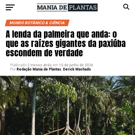
MUNDO BOTÂNICO & CIÊNCIA
A lenda da palmeira que anda: o
que as raízes gigantes da paxiúba
escondem de verdade
Publicado
2 meses atrás
em
10 de junho de 2026
Por
Redação Mania de Plantas
,
Derick Machado