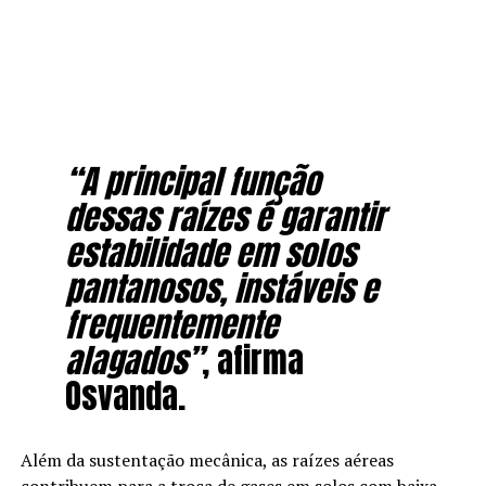
“A principal função
dessas raízes é garantir
estabilidade em solos
pantanosos, instáveis e
frequentemente
alagados”
, afirma
Osvanda.
Além da sustentação mecânica, as raízes aéreas