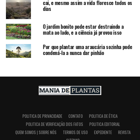
cai, e mesmo assim a vida floresce todos os
dias
O jardim bonito pode estar destruindo a
mata ao lado, e a ciência já provou isso
Por que plantar uma araucária sozinha pode
condená-la a nunca dar pinhão
POLITICA DE PRIVACIDADE
CONTATO
POLITICA DE ÉTICA
POLITICA DE VERIFICAÇÃO DOS FATOS
POLITICA EDITORIAL
QUEM SOMOS | SOBRE NÓS
TERMOS DE USO
EXPEDIENTE
REVISTA