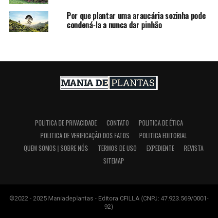
Por que plantar uma araucária sozinha pode
condená-la a nunca dar pinhão
POLITICA DE PRIVACIDADE
CONTATO
POLITICA DE ÉTICA
POLITICA DE VERIFICAÇÃO DOS FATOS
POLITICA EDITORIAL
QUEM SOMOS | SOBRE NÓS
TERMOS DE USO
EXPEDIENTE
REVISTA
SITEMAP
©2022 - 2025 Maniadeplantas - Editora CFILLA (CNPJ: 47.923.569/0001-
92)