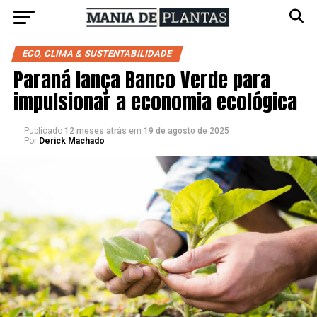
ECO, CLIMA & SUSTENTABILIDADE
Paraná lança Banco Verde para
impulsionar a economia ecológica
Publicado
12 meses atrás
em
19 de agosto de 2025
Por
Derick Machado