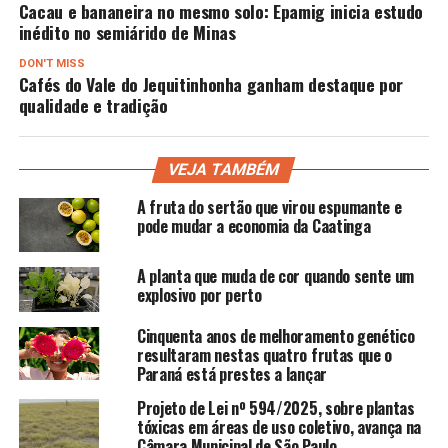
Cacau e bananeira no mesmo solo: Epamig inicia estudo
inédito no semiárido de Minas
DON'T MISS
Cafés do Vale do Jequitinhonha ganham destaque por
qualidade e tradição
VEJA TAMBÉM
A fruta do sertão que virou espumante e
pode mudar a economia da Caatinga
A planta que muda de cor quando sente um
explosivo por perto
Cinquenta anos de melhoramento genético
resultaram nestas quatro frutas que o
Paraná está prestes a lançar
Projeto de Lei nº 594/2025, sobre plantas
tóxicas em áreas de uso coletivo, avança na
Câmara Municipal de São Paulo