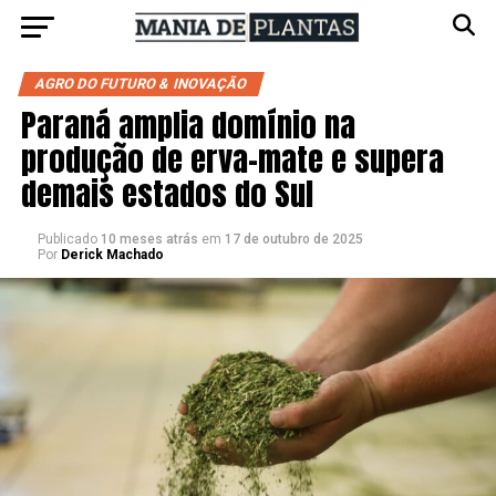
AGRO DO FUTURO & INOVAÇÃO
Paraná amplia domínio na
produção de erva-mate e supera
demais estados do Sul
Publicado
10 meses atrás
em
17 de outubro de 2025
Por
Derick Machado