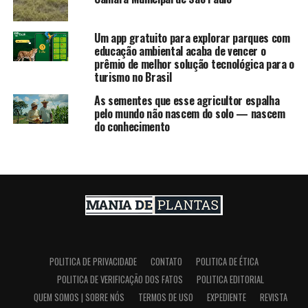
Um app gratuito para explorar parques com
educação ambiental acaba de vencer o
prêmio de melhor solução tecnológica para o
turismo no Brasil
As sementes que esse agricultor espalha
pelo mundo não nascem do solo — nascem
do conhecimento
POLITICA DE PRIVACIDADE
CONTATO
POLITICA DE ÉTICA
POLITICA DE VERIFICAÇÃO DOS FATOS
POLITICA EDITORIAL
QUEM SOMOS | SOBRE NÓS
TERMOS DE USO
EXPEDIENTE
REVISTA