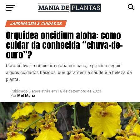
JARDINAGEM & CUIDADOS
Orquídea oncidium aloha: como
cuidar da conhecida “chuva-de-
ouro”?
Para cultivar a oncidium aloha em casa, é preciso seguir
alguns cuidados básicos, que garantem a saúde e a beleza da
planta.
Publicado
3 anos atrás
em
16 de dezembro de 2023
Por
Mel Maria