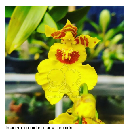
Imagem: orquidario_acw_orchids