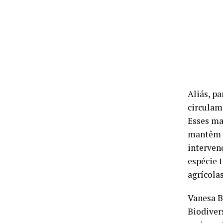
Aliás, p
circulam
Esses ma
mantêm v
interven
espécie 
agrícola
Vanesa B
Biodiver