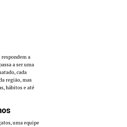
s respondem a
passa a ser uma
matado, cada
 da região, mas
, hábitos e até
nos
 gatos, uma equipe