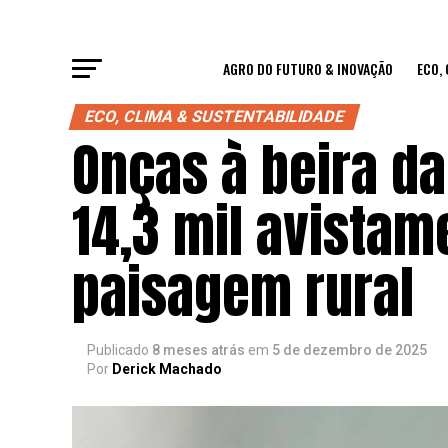
AGRO DO FUTURO & INOVAÇÃO
ECO,
ECO, CLIMA & SUSTENTABILIDADE
Onças à beira d
14,3 mil avistam
paisagem rural
Publicado
8 meses atrás
em
5 de dezembro de 2025
Por
Derick Machado