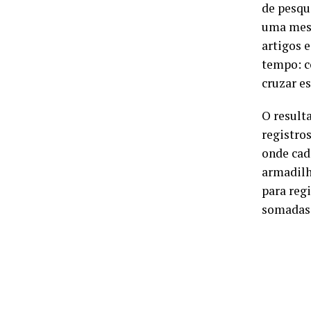
de pesqu
uma mesm
artigos 
tempo: c
cruzar e
O result
registro
onde cad
armadilh
para regi
somadas,