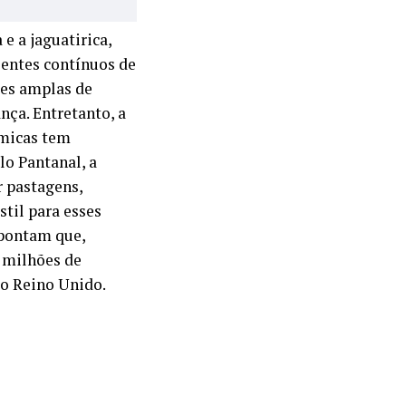
e a jaguatirica,
entes contínuos de
ões amplas de
nça. Entretanto, a
ômicas tem
o Pantanal, a
r pastagens,
stil para esses
apontam que,
7 milhões de
do Reino Unido.