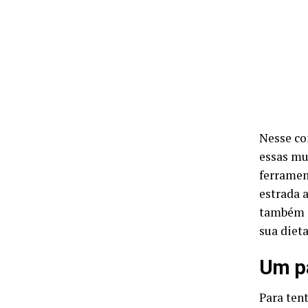
Nesse co
essas mu
ferramen
estrada a
também o
sua dieta
Um pa
Para ten