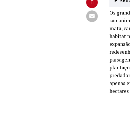
Res
Os grande
são anim
mata, ca
habitat p
expansão
redesenh
paisagem
plantaçõ
predador
apenas e
hectares 