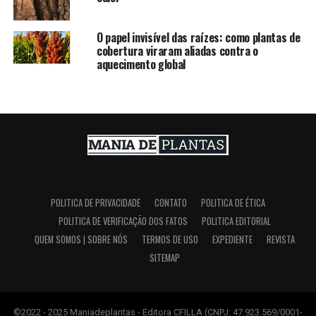
O papel invisível das raízes: como plantas de
cobertura viraram aliadas contra o
aquecimento global
POLITICA DE PRIVACIDADE
CONTATO
POLITICA DE ÉTICA
POLITICA DE VERIFICAÇÃO DOS FATOS
POLITICA EDITORIAL
QUEM SOMOS | SOBRE NÓS
TERMOS DE USO
EXPEDIENTE
REVISTA
SITEMAP
©2022 - 2025 Maniadeplantas - Editora CFILLA (CNPJ: 47.923.569/0001-