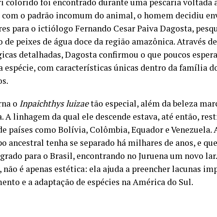
i colorido foi encontrado durante uma pescaria voltada 
 com o padrão incomum do animal, o homem decidiu env
es para o ictiólogo Fernando Cesar Paiva Dagosta, pesq
o de peixes de água doce da região amazônica. Através de
icas detalhadas, Dagosta confirmou o que poucos espera
 espécie, com características únicas dentro da família 
os.
rna o
Inpaichthys luizae
tão especial, além da beleza mar
. A linhagem da qual ele descende estava, até então, rest
de países como Bolívia, Colômbia, Equador e Venezuela. 
po ancestral tenha se separado há milhares de anos, e q
grado para o Brasil, encontrando no Juruena um novo lar.
, não é apenas estética: ela ajuda a preencher lacunas im
ento e a adaptação de espécies na América do Sul.