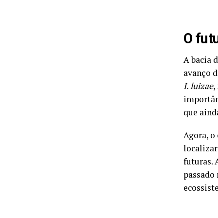
O fut
A bacia d
avanço d
I. luizae
,
importân
que aind
Agora, o
localiza
futuras.
passado 
ecossist