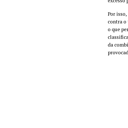
excesso p
Por isso
contra o 
o que pe
classifi
da combi
provocad