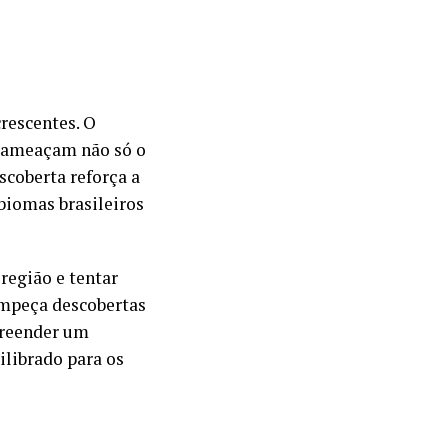
crescentes. O
s ameaçam não só o
scoberta reforça a
biomas brasileiros
região e tentar
impeça descobertas
preender um
librado para os