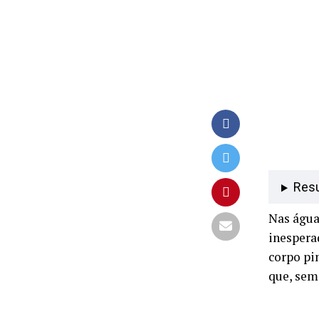
Res
Nas água
inespera
corpo pi
que, sem