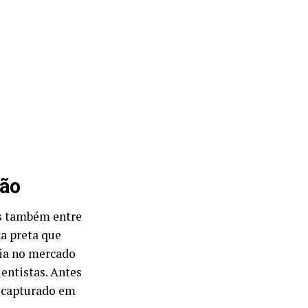
ção
as também entre
a preta que
cia no mercado
entistas. Antes
r capturado em