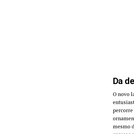
Da de
O novo l
entusias
percorre
ornament
mesmo de