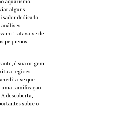
ao aquarismo.
iar alguns
uisador dedicado
 análises
vam: tratava-se de
dos pequenos
cante, é sua origem
rita a regiões
Acredita-se que
ue uma ramificação
 A descoberta,
portantes sobre o