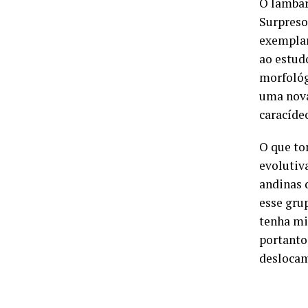
O lambar
Surpreso
exemplar
ao estud
morfológ
uma nova
caracíde
O que to
evolutiva
andinas 
esse gru
tenha mi
portanto
deslocam