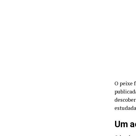
O peixe 
publicad
descober
estudada
Um ac