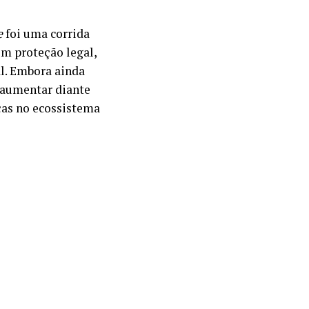
e
foi uma corrida
om proteção legal,
l. Embora ainda
 aumentar diante
ças no ecossistema