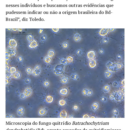
nesses indivíduos e buscamos outras evidências que
pudessem indicar ou não a origem brasileira do Bd-
Brazil”, diz Toledo.
Microscopia do fungo quitrídio
Batrachochytrium
dendrobatidis
(Bd), agente causador da quitridiomicose,