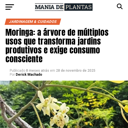
JARDINAGEM & CUIDADOS
Moringa: a árvore de múltiplos
usos que transforma jardins
produtivos e exige consumo
consciente
Publicado
8 meses atrás
em
28 de novembro de 2025
Por
Derick Machado