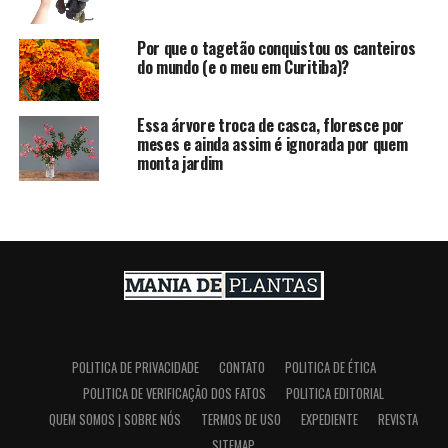
Por que o tagetão conquistou os canteiros
do mundo (e o meu em Curitiba)?
Essa árvore troca de casca, floresce por
meses e ainda assim é ignorada por quem
monta jardim
POLITICA DE PRIVACIDADE
CONTATO
POLITICA DE ÉTICA
POLITICA DE VERIFICAÇÃO DOS FATOS
POLITICA EDITORIAL
QUEM SOMOS | SOBRE NÓS
TERMOS DE USO
EXPEDIENTE
REVISTA
SITEMAP