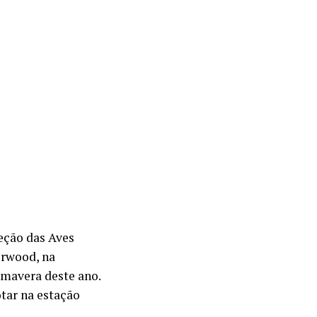
eção das Aves
erwood, na
rimavera deste ano.
tar na estação