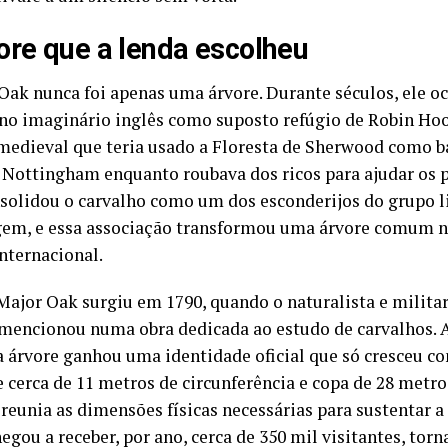
ore que a lenda escolheu
Oak nunca foi apenas uma árvore. Durante séculos, ele 
 no imaginário inglês como suposto refúgio de Robin Hood
 medieval que teria usado a Floresta de Sherwood como ba
e Nottingham enquanto roubava dos ricos para ajudar os p
nsolidou o carvalho como um dos esconderijos do grupo l
em, e essa associação transformou uma árvore comum 
internacional.
ajor Oak surgiu em 1790, quando o naturalista e milita
mencionou numa obra dedicada ao estudo de carvalhos. A
a árvore ganhou uma identidade oficial que só cresceu 
e cerca de 11 metros de circunferência e copa de 28 metro
 reunia as dimensões físicas necessárias para sustentar 
egou a receber, por ano, cerca de 350 mil visitantes, to