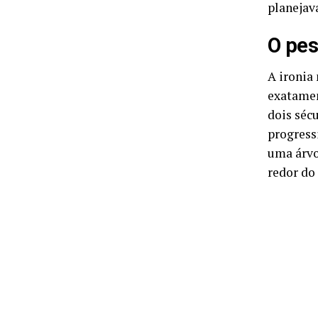
planejav
O pes
A ironia
exatamen
dois séc
progressi
uma árvo
redor do