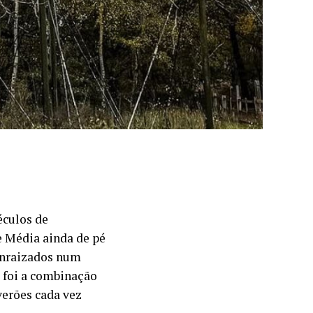
éculos de
e Média ainda de pé
 enraizados num
r foi a combinação
verões cada vez