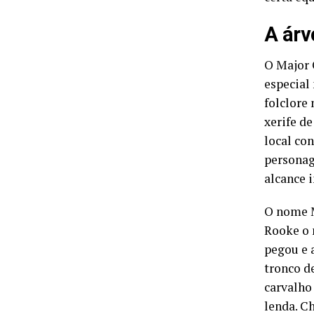
A árv
O Major 
especial
folclore
xerife d
local co
personag
alcance 
O nome M
Rooke o 
pegou e 
tronco d
carvalho
lenda. Ch