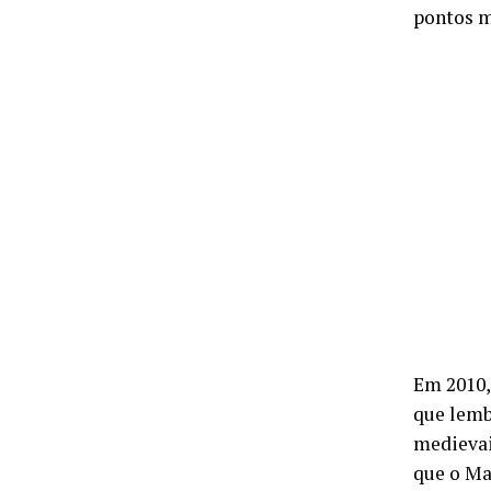
pontos m
Em 2010,
que lemb
medievai
que o Ma