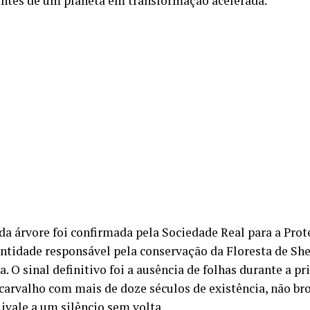
ntes de um planeta em transformação acelerada.
da árvore foi confirmada pela Sociedade Real para a Prot
entidade responsável pela conservação da Floresta de Sh
a. O sinal definitivo foi a ausência de folhas durante a p
carvalho com mais de doze séculos de existência, não bro
uivale a um silêncio sem volta.