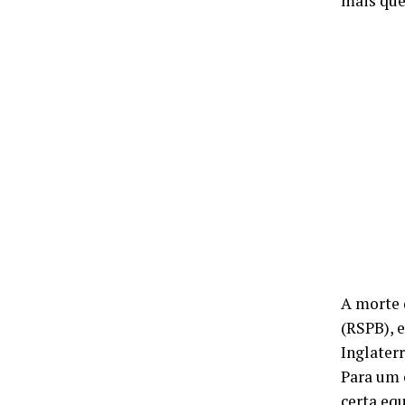
mais que
A morte 
(RSPB), 
Inglaterr
Para um 
certa eq