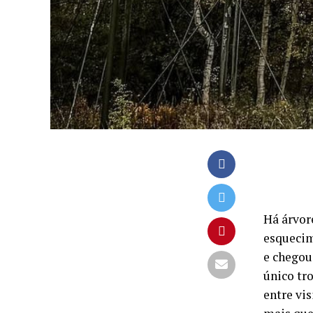
Há árvor
esquecim
e chegou
único tr
entre vi