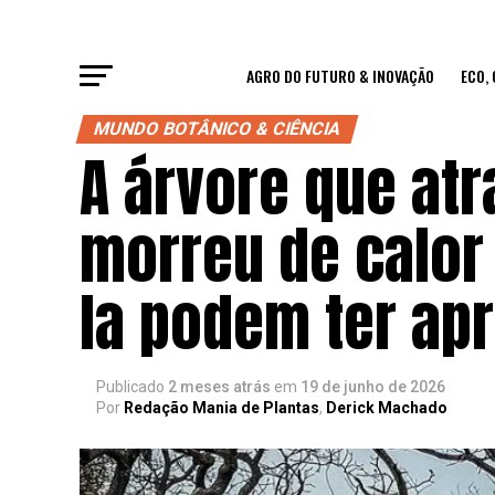
AGRO DO FUTURO & INOVAÇÃO
ECO,
MUNDO BOTÂNICO & CIÊNCIA
A árvore que at
morreu de calor 
la podem ter ap
Publicado
2 meses atrás
em
19 de junho de 2026
Por
Redação Mania de Plantas
,
Derick Machado