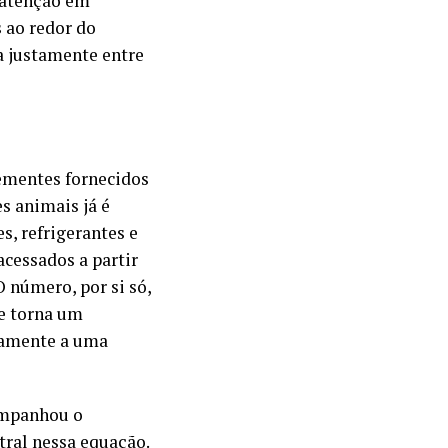
a atenção em
 ao redor do
a justamente entre
sementes fornecidos
s animais já é
s, refrigerantes e
cessados a partir
O número, por si só,
se torna um
vamente a uma
ompanhou o
ral nessa equação.