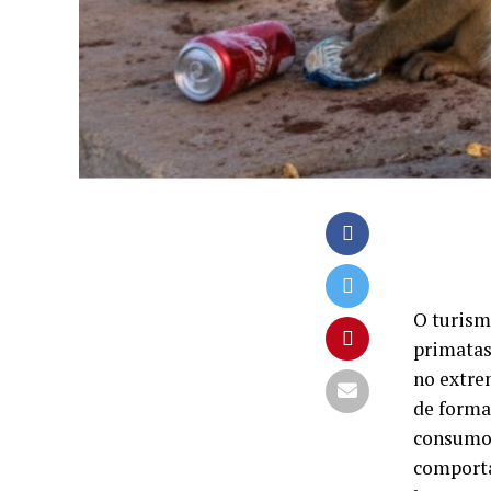
O turism
primatas
no extre
de forma
consumo 
comporta