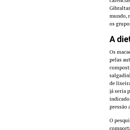
carência
Gibralta
mundo, m
os grupo
A die
Os macac
pelas aut
composta
salgadin
de lixeir
já seria
indicado
pressão 
O pesqui
comporta