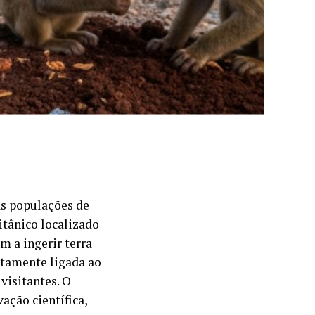
as populações de
itânico localizado
m a ingerir terra
etamente ligada ao
visitantes. O
ação científica,