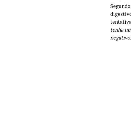
Segundo 
digestiv
tentativ
tenha um
negativo