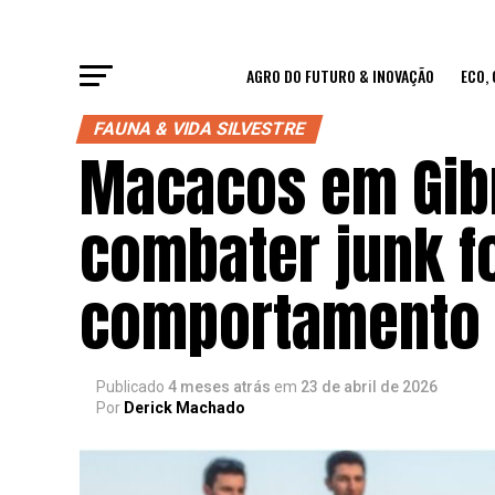
AGRO DO FUTURO & INOVAÇÃO
ECO,
FAUNA & VIDA SILVESTRE
Macacos em Gibr
combater junk fo
comportamento a
Publicado
4 meses atrás
em
23 de abril de 2026
Por
Derick Machado