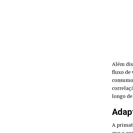
Além dis
fluxo de
consumo 
correlaç
longo de
Adapt
A primat
que o co