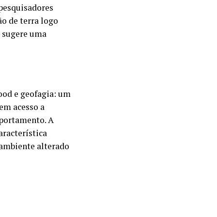
 pesquisadores
o de terra logo
l sugere uma
ood e geofagia: um
em acesso a
mportamento. A
aracterística
 ambiente alterado