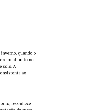
 inverno, quando o
orcional tanto no
 solo. A
onsistente ao
tonio, reconhece
aptação de curto