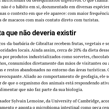
s nutricionais ou desequilíbrios digestivos. O que cham
r não é o hábito em si, documentado em diversas espécies
as o contexto em que ele aparece: com maior frequênci
s de macacos com mais contato direto com turistas.
ta que não deveria existir
os-da-barbária de Gibraltar recebem frutas, vegetais e 
oridades locais. Ainda assim, cerca de 20% da dieta desse
 por produtos industrializados como sorvetes, chocolate
hos, consumidos diretamente das mãos de visitantes ou a
as e restos abandonados no entorno das áreas turísticas. 
 preocupante. Aliado ao comportamento de geofagia, ele 
r de que o organismo dos animais está respondendo ati
alimentar que não faz parte da sua biologia.
sador Sylvain Lemoine, da University of Cambridge, ac
mento e aponta o microbioma intestinal como peça cent