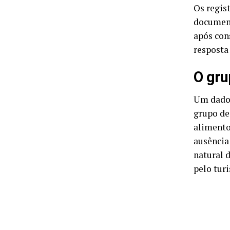
Os regis
document
após con
resposta
O gru
Um dado 
grupo de
alimento
ausência
natural 
pelo tur