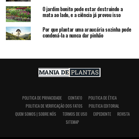
O jardim bonito pode estar destruindo a
mata ao lado, e a ciência já provou isso
Por que plantar uma araucária sozinha pode
condená-la a nunca dar pinhão
POLITICA DE PRIVACIDADE
CONTATO
POLITICA DE ÉTICA
POLITICA DE VERIFICAÇÃO DOS FATOS
POLITICA EDITORIAL
QUEM SOMOS | SOBRE NÓS
TERMOS DE USO
EXPEDIENTE
REVISTA
SITEMAP