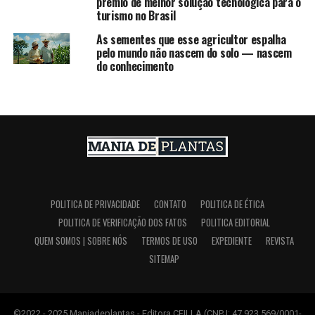
prêmio de melhor solução tecnológica para o
turismo no Brasil
As sementes que esse agricultor espalha
pelo mundo não nascem do solo — nascem
do conhecimento
POLITICA DE PRIVACIDADE
CONTATO
POLITICA DE ÉTICA
POLITICA DE VERIFICAÇÃO DOS FATOS
POLITICA EDITORIAL
QUEM SOMOS | SOBRE NÓS
TERMOS DE USO
EXPEDIENTE
REVISTA
SITEMAP
©2022 - 2025 Maniadeplantas - Editora CFILLA (CNPJ: 47.923.569/0001-